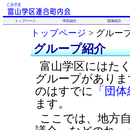
トップページ
学区紹介
団体紹介
トップページ
更新情報
会長あいさつ
連合町内会
学区紹介
名所・旧跡
学区のマップ
団体名一覧
富山学区体育協会
富山スポーツ少年団
富山スポーツクラブ
トップページ
> グルー
グループ紹介
富山学区にはた
グループがありま
のはすでに
「団体
ます。
ここでは、地方自