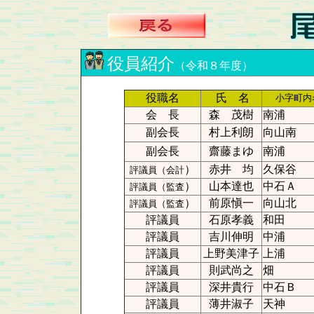
役員紹介
（令和８年度）
役職名
氏 名
小字町内
会 長
森 茂樹
南浦
副会長
村上利朗
向山南
副会長
齋藤まゆ
南浦
）
赤井 均
久保谷
評議員（会計
）
山本達也
中石Ａ
評議員（監査
）
前原愼一
向山北
評議員（監査
評議員
石原孝義
和田
評議員
吉川伸明
中浦
評議員
上野美津子
上浦
評議員
則武尚之
畑
評議員
深井貴行
中石Ｂ
評議員
薄井淑子
天神