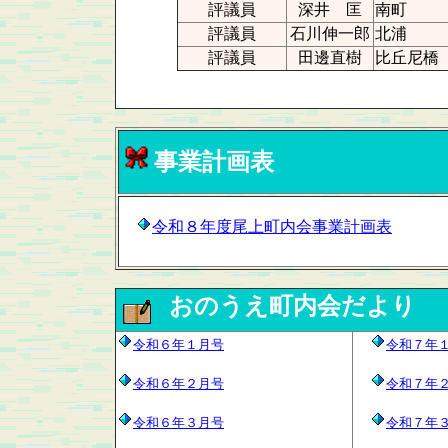
評議員
深井 匡
南町
評議員
石川伸一郎
北浦
評議員
田邊直樹
比丘尼橋
事業計画表
令和８年度尾上町内会事業計画表
おのうえ町内会だより
令和６年１月号
令和７年
令和６年２月号
令和７年
令和６年３月号
令和７年