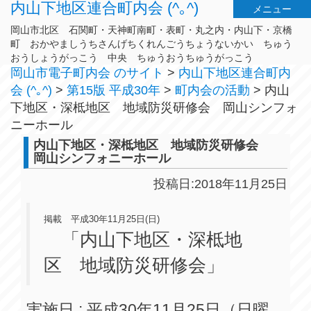
内山下地区連合町内会 (^｡^)
メニュー
岡山市北区 石関町・天神町南町・表町・丸之内・内山下・京橋
町 おかやましうちさんげちくれんごうちょうないかい ちゅう
おうしょうがっこう 中央 ちゅうおうちゅうがっこう
岡山市電子町内会 のサイト
>
内山下地区連合町内
会 (^｡^)
>
第15版 平成30年
>
町内会の活動
>
内山
下地区・深柢地区 地域防災研修会 岡山シンフォ
ニーホール
内山下地区・深柢地区 地域防災研修会
岡山シンフォニーホール
投稿日:2018年11月25日
掲載 平成30年11月25日(日)
「内山下地区・深柢地
区 地域防災研修会」
実施日 : 平成30年11月25日（日曜