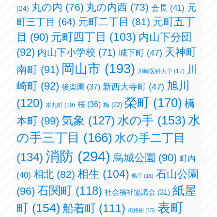
丸の内
(76)
丸の内西
(73)
元
会長
(41)
(24)
元町五丁
元町二丁目
(81)
町三丁目
(64)
元町四丁目
(103)
目
(90)
内山下分団
(92)
天神町
内山下小学校
(71)
城下町
(47)
岡山市
(193)
南町
(91)
川
川崎医科大学
(17)
旭川
崎町
(92)
新西大寺町
(47)
後楽園
(37)
榮町
(170)
(120)
橋
桜
(36)
梅
(22)
本丸町
(19)
水の手
(153)
水
気象
(127)
本町
(99)
の手三丁目
(166)
水の手二丁目
消防
(294)
(134)
烏城公園
(90)
町内
相生
(104)
石山公園
相北
(82)
(40)
県庁
(16)
紙屋
石関町
(118)
(96)
社会福祉協議会
(31)
表町
町
(154)
船着町
(111)
街路樹
(15)