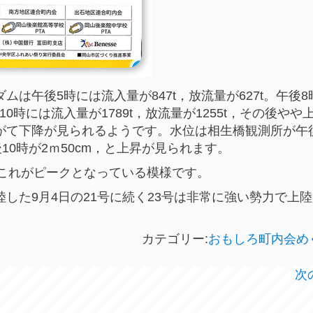
は午後5時には流入量が847t，放流量が627t。午後8
後10時には流入量が1789t，放流量が1255t，その後やや
がて下降が見られるようです。水位は相生橋観測所が午
午後10時が2ｍ50cm，と上昇が見られます。
へ。これがピークとなっている模様です。
した9月4日の21号に続く23号は非常に強い勢力で上
カテゴリー:
おもしろ町内会め
次