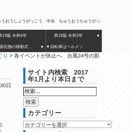
ゅうおうしょうがっこう 中央 ちゅうおうちゅうがっ
第19版 令和4年
第18版 令和3年
▼
▼ 資源化物の移動式拠点回収実証実験 令和7年4月から令和8年3月まで11回実施 内山下地区
▼自転車はヘルメットを着用へ2023年4月1日より 警視庁がホームページで詳しく告知
▼
ぐり
>
各イベントが休止へ 台風24号の影
サイト内検索 2017
年1月より本日まで
30日
カテゴリー
力
暴