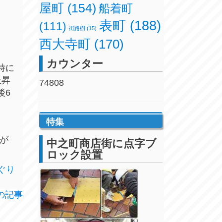
屋町
(154)
船着町
表町
(188)
(111)
街路樹
(15)
西大寺町
(170)
カウンター
時に
上昇
74808
後6
特集
陸が
中之町商店街に点字ブ
ロック設置
ぐり
の記事