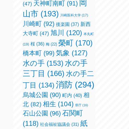
岡
天神町南町
(91)
(47)
山市
(193)
川崎医科大学
(17)
川崎町
(92)
新西
後楽園
(37)
旭川
(120)
大寺町
(47)
本丸町
榮町
(170)
桜
(36)
梅
(22)
(19)
気象
(127)
橋本町
(99)
水の手
(153)
水の手
三丁目
(166)
水の手二
消防
(294)
丁目
(134)
烏城公園
(90)
相
町内
(40)
相生
(104)
北
(82)
県庁
(16)
石関町
石山公園
(96)
紙
(118)
社会福祉協議会
(31)