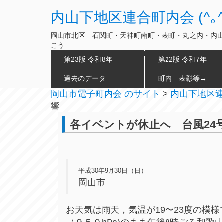
内山下地区連合町内会 (^｡^
岡山市北区 石関町・天神町南町・表町・丸之内・内
こう
第23版 令和8年
第22版 令和7年
過去のデータ
町内 表彰等→
岡山市電子町内会 のサイト
>
内山下地区連合
響
各イベントが休止へ 台風24
平成30年9月30日（日）
岡山市
お天気は雨天，気温が19〜23度の模
（９５０hPa)のまま午後8時ごろ和