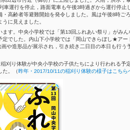
は列車運行を停止，路面電車も午後3時過ぎから運行停止
備・高齢者等避難開始を発令しました。風は午後8時ご
ように見えました。
います。中央小学校では「第13回ふれあい祭り」がみん
予定でした。内山下小学校では「岡山できらぼし★アー
の絵画や造形品が展示され，引き続き二日目の本日も行う
楽園では稲刈り体験が中央小学校の子供たちにより行われる予
した。（
昨年・2017/10/11の稲刈り体験の様子はこちら