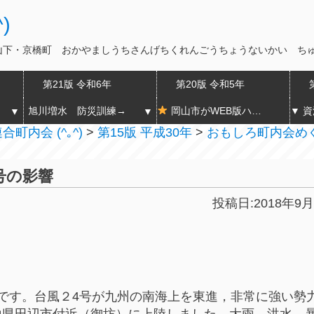
)
山下・京橋町 おかやましうちさんげちくれんごうちょうないかい ち
第21版 令和6年
第20版 令和5年
旭川増水 防災訓練→
岡山市がWEB版ハザードマップの運用開始
▼
▼
町内会 (^｡^)
>
第15版 平成30年
>
おもしろ町内会め
号の影響
投稿日:2018年9月
様です。台風２4号が九州の南海上を東進，非常に強い勢
歌山県田辺市付近（御坊）に上陸しました。大雨，洪水，