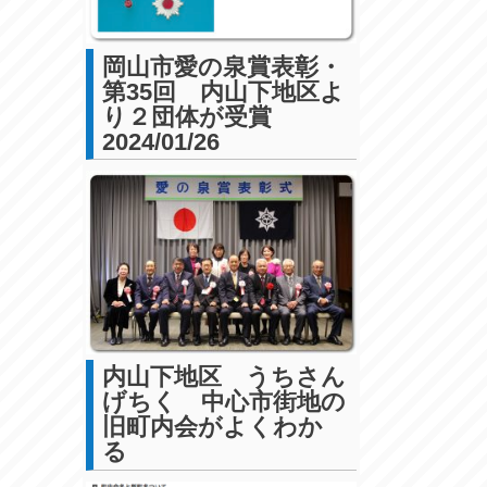
岡山市愛の泉賞表彰・
第35回 内山下地区よ
り２団体が受賞
2024/01/26
内山下地区 うちさん
げちく 中心市街地の
旧町内会がよくわか
る