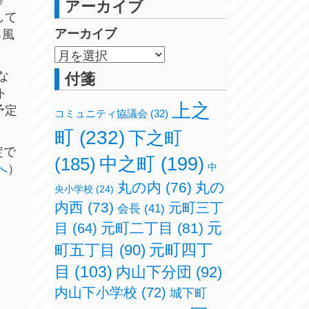
アーカイブ
して
アーカイブ
ろ風
な
付箋
ト
上之
予定
コミュニティ協議会
(32)
町
(232)
下之町
定で
(185)
中之町
(199)
へ
）
中
丸の内
(76)
丸の
央小学校
(24)
内西
(73)
元町三丁
会長
(41)
元
元町二丁目
(81)
目
(64)
元町四丁
町五丁目
(90)
目
(103)
内山下分団
(92)
内山下小学校
(72)
城下町