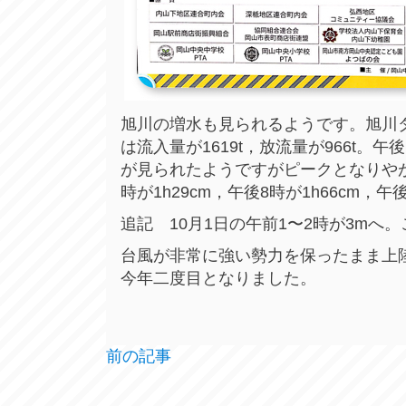
旭川の増水も見られるようです。旭川ダム
は流入量が1619t，放流量が966t。午
が見られたようですがピークとなりや
時が1h29cm，午後8時が1h66cm，
追記 10月1日の午前1〜2時が3m
台風が非常に強い勢力を保ったまま上陸
今年二度目となりました。
前の記事