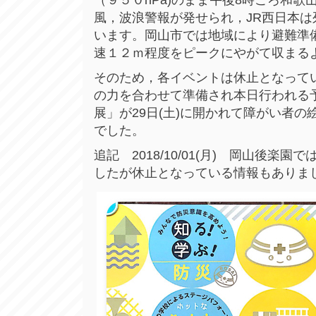
風，波浪警報が発せられ，JR西日本
います。岡山市では地域により避難準
速１２ｍ程度をピークにやがて収まる
そのため，各イベントは休止となって
の力を合わせて準備され本日行われる
展」が29日(土)に開かれて障がい者
でした。
追記 2018/10/01(月) 岡山後
したが休止となっている情報もありま