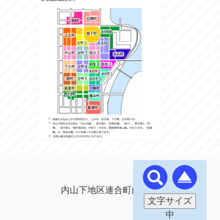
内山下地区連合町内会 (^｡^)
文字サイズ
中