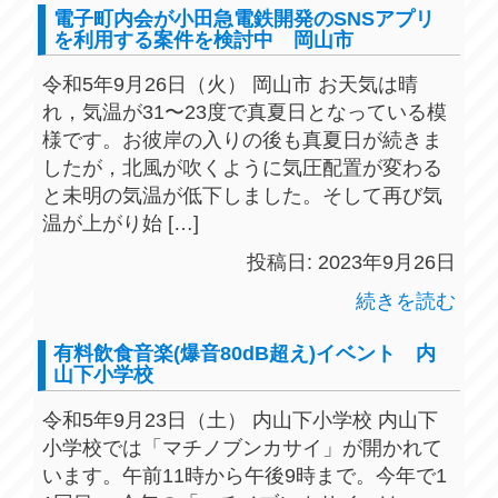
電子町内会が小田急電鉄開発のSNSアプリ
を利用する案件を検討中 岡山市
令和5年9月26日（火） 岡山市 お天気は晴
れ，気温が31〜23度で真夏日となっている模
様です。お彼岸の入りの後も真夏日が続きま
したが，北風が吹くように気圧配置が変わる
と未明の気温が低下しました。そして再び気
温が上がり始 […]
投稿日: 2023年9月26日
続きを読む
有料飲食音楽(爆音80dB超え)イベント 内
山下小学校
令和5年9月23日（土） 内山下小学校 内山下
小学校では「マチノブンカサイ」が開かれて
います。午前11時から午後9時まで。今年で1