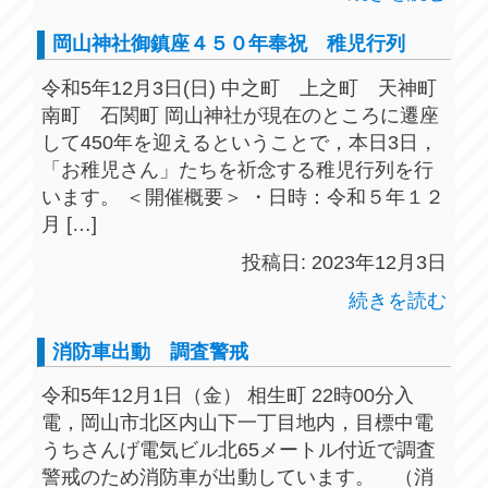
岡山神社御鎮座４５０年奉祝 稚児行列
令和5年12月3日(日) 中之町 上之町 天神町
南町 石関町 岡山神社が現在のところに遷座
して450年を迎えるということで，本日3日，
「お稚児さん」たちを祈念する稚児行列を行
います。 ＜開催概要＞ ・日時：令和５年１２
月 […]
投稿日: 2023年12月3日
続きを読む
消防車出動 調査警戒
令和5年12月1日（金） 相生町 22時00分入
電，岡山市北区内山下一丁目地内，目標中電
うちさんげ電気ビル北65メートル付近で調査
警戒のため消防車が出動しています。 （消