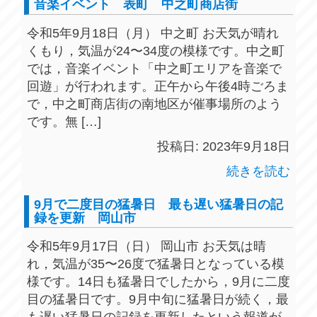
音楽イベント 表町 中之町商店街
令和5年9月18日（月） 中之町 お天気が晴れ
くもり，気温が24〜34度の模様です。中之町
では，音楽イベント「中之町エリアを音楽で
回遊」が行われます。正午から午後4時ごろま
で，中之町商店街の南地区が催事場所のよう
です。無 […]
投稿日: 2023年9月18日
続きを読む
9月で二度目の猛暑日 最も遅い猛暑日の記
録を更新 岡山市
令和5年9月17日（日） 岡山市 お天気は晴
れ，気温が35〜26度で猛暑日となっている模
様です。14日も猛暑日でしたから，9月に二度
目の猛暑日です。9月中旬に猛暑日が続く，最