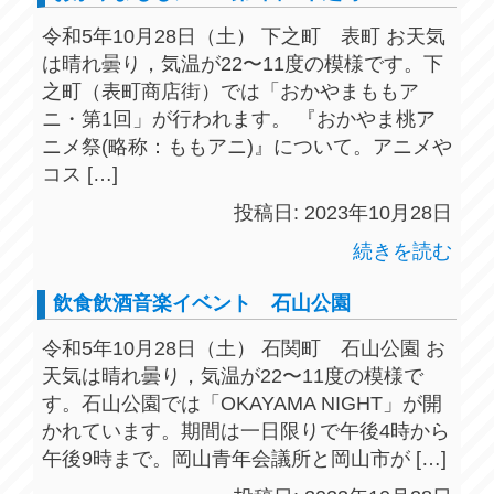
令和5年10月28日（土） 下之町 表町 お天気
は晴れ曇り，気温が22〜11度の模様です。下
之町（表町商店街）では「おかやまももア
ニ・第1回」が行われます。 『おかやま桃ア
ニメ祭(略称：ももアニ)』について。アニメや
コス […]
投稿日: 2023年10月28日
続きを読む
飲食飲酒音楽イベント 石山公園
令和5年10月28日（土） 石関町 石山公園 お
天気は晴れ曇り，気温が22〜11度の模様で
す。石山公園では「OKAYAMA NIGHT」が開
かれています。期間は一日限りで午後4時から
午後9時まで。岡山青年会議所と岡山市が […]