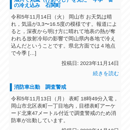
の冷え込み 石関町
令和5年11月14日（火） 岡山市 お天気は晴
れ，気温が3,3〜16.5度の模様です。報道によ
ると，深夜から明け方に晴れて地表の熱が奪
われる放射冷却の影響で岡山県内各地で冷え
込んだということです。県北方面では４地点
で今季 […]
投稿日: 2023年11月14日
続きを読む
消防車出動 調査警戒
令和5年11月13日（月） 表町 18時49分入電，
岡山市北区表町一丁目地内，目標表町アーケ
ード北東47メートル付近で調査警戒のため消
防車が出動しています。