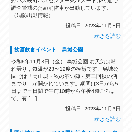
野バス表町バスセンター東26メートル付近で
調査警戒のため消防車が出動しています。
（消防出動情報）
投稿日: 2023年11月8日
続きを読む
飲酒飲食イベント 烏城公園
令和5年11月3日（金） 烏城公園 お天気は晴
れ曇り，気温が23〜12度の模様です。烏城公
園では「岡山城・秋の酒の陣・第二回秋の酒
まつり」が開かれています。期間は3日から5
日まで三日間で午前10時から午後4時ごろま
で。有 […]
投稿日: 2023年11月3日
続きを読む