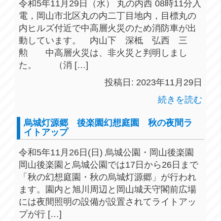
令和5年11月29日（水） 丸の内西 08時11分入
電，岡山市北区丸の内二丁目地内，目標丸の
内ヒルズ付近で中高層火災のため消防車が出
動しています。 内山下 深柢 弘西 三
勲 中高層火災は、非火災と判明しまし
た。 （消 […]
投稿日: 2023年11月29日
続きを読む
烏城灯源郷 後楽園幻想庭園 秋の夜間ラ
イトアップ
令和5年11月26日(日) 烏城公園・岡山後楽園
岡山後楽園と烏城公園では17日から26日まで
「秋の幻想庭園・秋の烏城灯源郷」が行われ
ます。園内と旭川周辺と岡山城天守閣前広場
には夜間照明の設備が設置されてライトアッ
プが行 […]