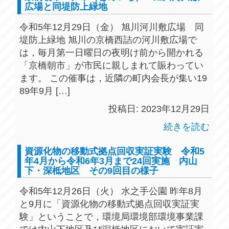
広場と同堤防上緑地
令和5年12月29日（金） 旭川河川敷広場 同
堤防上緑地 旭川の京橋西詰の河川敷広場で
は，毎月第一日曜日の夜明け前から開かれる
「京橋朝市」が市民に親しまれて賑わってい
ます。 この催事は，近隣の町内会長が集い19
89年9月 […]
投稿日: 2023年12月29日
続きを読む
資源化物の移動式拠点回収実証実験 令和5
年4月から令和6年3月まで24回実施 内山
下・深柢地区 その9回目の様子
令和5年12月26日（火） 水之手公園 昨年8月
と9月に「資源化物の移動式拠点回収実証実
験」ということで，環境局環境部環境事業課