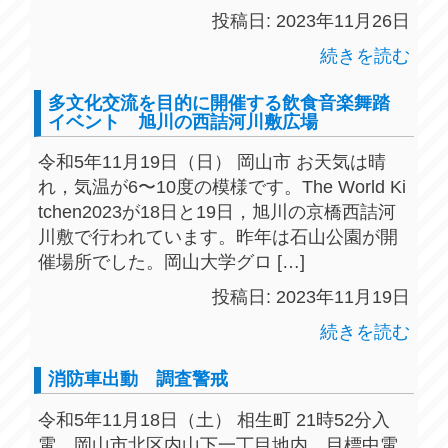
投稿日: 2023年11月26日
続きを読む
多文化交流を目的に開催する飲食音楽舞踏
イベント 旭川の西詰河川敷広場
令和5年11月19日（日） 岡山市 お天気は晴
れ，気温が6〜10度の模様です。The World Ki
tchen2023が18日と19日，旭川の京橋西詰河
川敷で行われています。昨年は石山公園が開
催場所でした。岡山大学グロ […]
投稿日: 2023年11月19日
続きを読む
消防車出動 調査警戒
令和5年11月18日（土） 相生町 21時52分入
電，岡山市北区内山下一丁目地内，目標中電