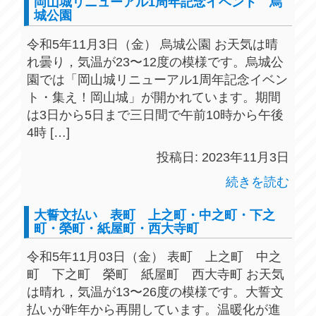
岡山城リニューアル1周年記念イベント 烏
城公園
令和5年11月3日（金） 烏城公園 お天気は晴
れ曇り，気温が23〜12度の模様です。烏城公
園では「岡山城リニューアル1周年記念イベン
ト・集え！岡山城」が開かれています。期間
は3日から5日まで三日間で午前10時から午後
4時 […]
投稿日: 2023年11月3日
続きを読む
大誓文払い 表町 上之町・中之町・下之
町・榮町・紙屋町・西大寺町
令和5年11月03日（金） 表町 上之町 中之
町 下之町 榮町 紙屋町 西大寺町 お天気
は晴れ，気温が13〜26度の模様です。大誓文
払いが昨年から再開しています。温暖化が進