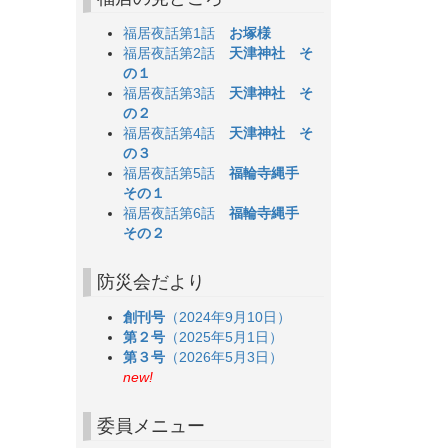
福居夜話第1話
お塚様
福居夜話第2話
天津神社 そ
の１
福居夜話第3話
天津神社 そ
の２
福居夜話第4話
天津神社 そ
の３
福居夜話第5話
福輪寺縄手
その１
福居夜話第6話
福輪寺縄手
その２
防災会だより
創刊号
（2024年9月10日）
第２号
（2025年5月1日）
第３号
（2026年5月3日）
new!
委員メニュー