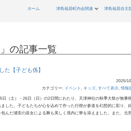
ホーム
津島福居町内会関連
津島福居自主
日
」の記事一覧
した【子ども係】
2025/10
カテゴリー:
イベント
,
キッズ
,
すべて表示
,
情報
月25日（土）・26日（日）の2日間にわたり、天津神社の秋季大祭が無事
れました。子どもたちが心を込めて作った行燈が参道を幻想的に彩り、
を包んだ浦安の巫女による舞も美しく境内に華を添えました。また、元