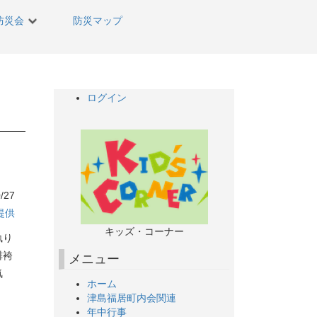
防災会
防災マップ
ログイン
/27
提供
キッズ・コーナー
執り
緋袴
メニュー
気
ホーム
津島福居町内会関連
年中行事