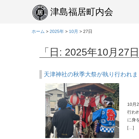
本
文
津島福居町内会
へ
ホーム
>
2025年
>
10月
>
27日
「日:
2025年10月27
天津神社の秋季大祭が執り行われま
10
行わ
に身
[…]