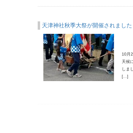
天津神社秋季大祭が開催されました
10
天候
しま
[…]