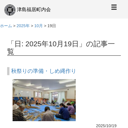
本
文
津島福居町内会
へ
ホーム
>
2025年
>
10月
>
19日
「日:
2025年10月19日
」の記事一
覧
秋祭りの準備・しめ縄作り
2025/10/19