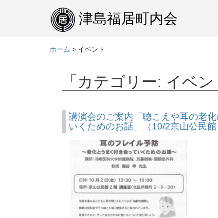
本
文
津島福居町内会
へ
ホーム
>
イベント
「カテゴリー:
イベン
講演会のご案内「聴こえや耳の老化
いくためのお話」（10/2京山公民館