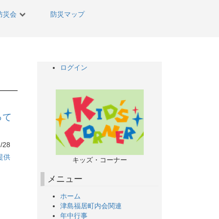
防災会
防災マップ
ログイン
って
/28
提供
キッズ・コーナー
メニュー
ホーム
津島福居町内会関連
年中行事