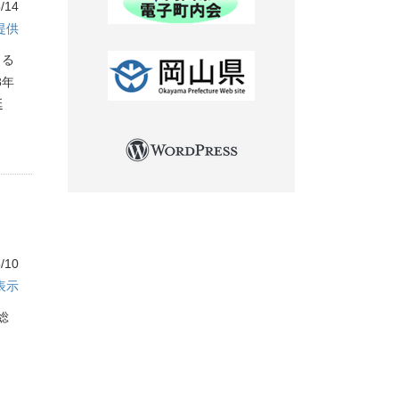
/14
提供
よる
8年
延
/10
表示
総