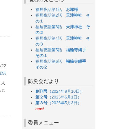
福居夜話第1話
お塚様
福居夜話第2話
天津神社 そ
の１
福居夜話第3話
天津神社 そ
の２
福居夜話第4話
天津神社 そ
の３
福居夜話第5話
福輪寺縄手
その１
福居夜話第6話
福輪寺縄手
/22
その２
提供
防災会だより
０人
もじ
創刊号
（2024年9月10日）
第２号
（2025年5月1日）
第３号
（2026年5月3日）
new!
委員メニュー