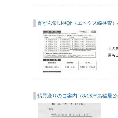
胃がん集団検診（エックス線検査）の
上の
目も
精霊送りのご案内（8/15津島福居