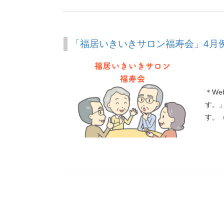
「福居いきいきサロン福寿会」4月
＊W
す。
す。