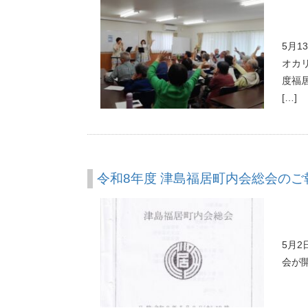
5月
オカ
度福
[…]
令和8年度 津島福居町内会総会のご
5月
会が