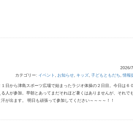
2026/7
カテゴリー:
イベント
,
お知らせ
,
キッズ
,
子どもともだち
,
情報
２１日から津島スポーツ広場で始まったラジオ体操の２日目。今日は６
える人が参加。早朝とあってまだそれほど暑くはありませんが、それで
と汗が出ます。 明日も頑張って参加してください～～～～！！