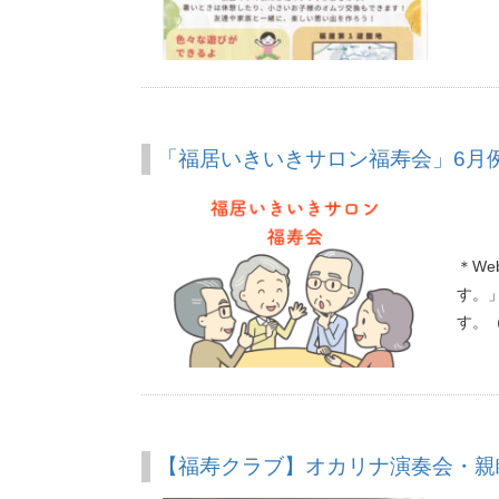
「福居いきいきサロン福寿会」6月
＊W
す。
す。
【福寿クラブ】オカリナ演奏会・親