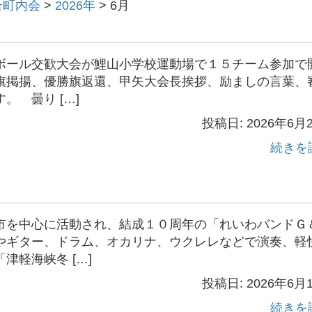
合町内会
>
2026年
>
6月
ール交歓大会が鯉山小学校運動場で１５チーム参加で
旗掲揚、優勝旗返還、甲矢大会長挨拶、励ましの言葉、
 曇り […]
投稿日: 2026年6月
続きを
を中心に活動され、結成１０周年の「れいわバンドＧ
やギター、ドラム、オカリナ、ウクレレなどで演奏、軽
軽海峡冬 […]
投稿日: 2026年6月
続きを