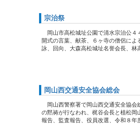
宗治祭
岡山市高松城址公園で清水宗治公４
開式の言葉、献茶、６ヶ寺の僧侶によ
詠、回向、大森高松城址名誉会長、林高松
岡山西交通安全協会総会
岡山西警察署で岡山西交通安全協会総
の黙祷が行なわれ、梶谷会長と植松岡
報告、監査報告、役員改選、令和８年度事