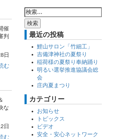
開催
最近の投稿
審判
鯉山サロン「竹細工」
吉備津神社の夏祭り
28日
稲荷様の夏祭り奉納踊り
読む
明るい選挙推進協議会総
会
庄内夏まつり
カテゴリー
＆
快な
お知らせ
トピックス
12日
ビデオ
安全・安心ネットワーク
読む