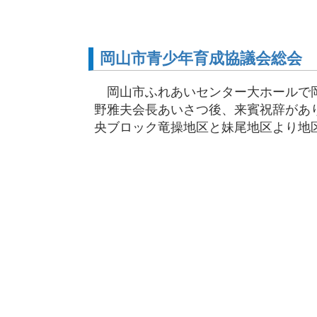
岡山市青少年育成協議会総会
岡山市ふれあいセンター大ホールで岡
野雅夫会長あいさつ後、来賓祝辞があ
央ブロック竜操地区と妹尾地区より地区活