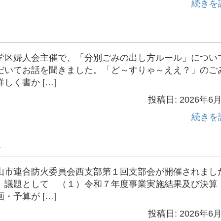
続きを
区婦人会主催で、「分別ごみの出し方ルール」につい
だいてお話を聞きました。「ど～すりゃ～ええ？」のご
く書か […]
投稿日: 2026年6
続きを
会
市連合防火委員会西支部第１回支部会が開催されまし
議題として （１）令和７年度事業実施結果及び決算
予算が […]
投稿日: 2026年6