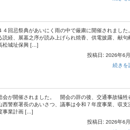
４４回忌祭典があいにく雨の中で厳粛に開催されまし
る読経、展墓之序が読み上げられ焼香、供電披露、献句
城址保興 […]
投稿日: 2026年6
続きを
会が開催されました。 開会の辞の後、交通事故犠牲
山西警察署長のあいさつ、議事は令和７年度事業、収支
業計画 […]
投稿日: 2026年6