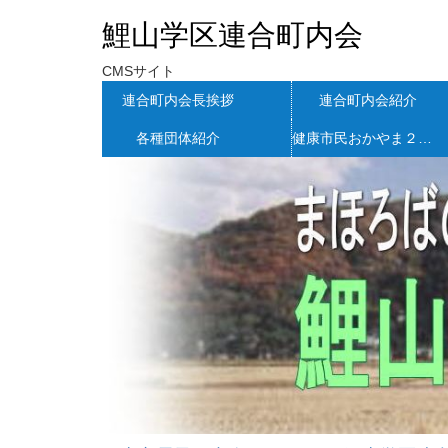
鯉山学区連合町内会
CMSサイト
連合町内会長挨拶
連合町内会紹介
各種団体紹介
健康市民おかやま２１ＮＥＷＳ高松地区版