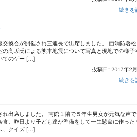
続きを
会
報交換会が開催され三連長で出席しました。 西消防署松
室の高坂氏による熊本地震について写真と現地での様子
のゲー […]
投稿日: 2017年2
続きを
され出席しました。 南館１階で５年生男女が元気な声で
会食、昨日より子ども達が準備をして一生懸命に作った
クイズ […]