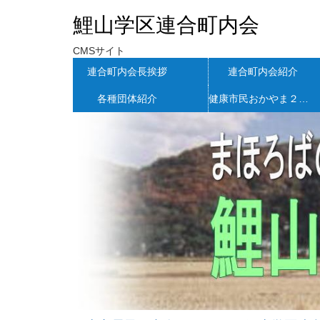
鯉山学区連合町内会
CMSサイト
連合町内会長挨拶
連合町内会紹介
各種団体紹介
健康市民おかやま２１ＮＥＷＳ高松地区版