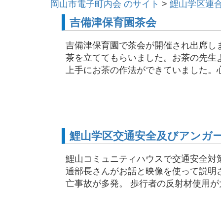
岡山市電子町内会 のサイト
>
鯉山学区連
吉備津保育園茶会
吉備津保育園で茶会が開催され出席し
茶を立ててもらいました。お茶の先生
上手にお茶の作法ができていました。心地
鯉山学区交通安全及びアンガ
鯉山コミュニティハウスで交通安全対
通部長さんがお話と映像を使って説明さ
亡事故が多発。 歩行者の反射材使用が大