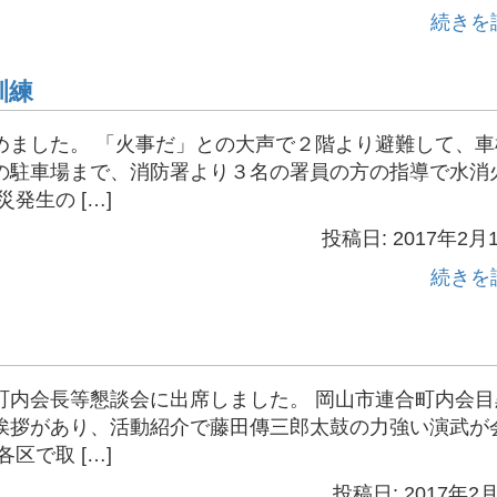
続きを
訓練
めました。 「火事だ」との大声で２階より避難して、車
の駐車場まで、消防署より３名の署員の方の指導で水消
発生の […]
投稿日: 2017年2月
続きを
町内会長等懇談会に出席しました。 岡山市連合町内会目
挨拶があり、活動紹介で藤田傳三郎太鼓の力強い演武が
区で取 […]
投稿日: 2017年2