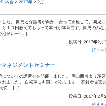
合町内会
>
2017年
>
2月
ました。 園児と保護者が向かい合って正座して、園児に
より１０回教えてもらって本日が本番です。園児のみな
良い一 […]
投稿日: 2017年2月
続きを
ーマネジメントセミナー
策についての講習会を開催しました。 岡山西署より茅原
れました。 自転車にも罰則があります。 高齢者被害
切。 […]
投稿日: 2017年2月
続きを