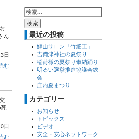
お
最近の投稿
さん
鯉山サロン「竹細工」
吉備津神社の夏祭り
23日
稲荷様の夏祭り奉納踊り
読む
明るい選挙推進協議会総
会
庄内夏まつり
カテゴリー
交
の死
お知らせ
トピックス
20日
ビデオ
安全・安心ネットワーク
読む