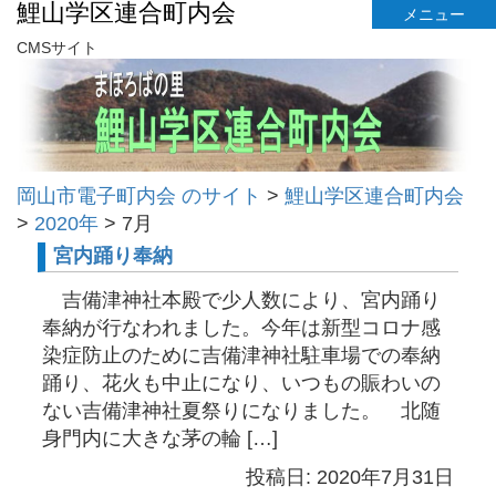
鯉山学区連合町内会
メニュー
CMSサイト
岡山市電子町内会 のサイト
>
鯉山学区連合町内会
>
2020年
>
7月
宮内踊り奉納
吉備津神社本殿で少人数により、宮内踊り
奉納が行なわれました。今年は新型コロナ感
染症防止のために吉備津神社駐車場での奉納
踊り、花火も中止になり、いつもの賑わいの
ない吉備津神社夏祭りになりました。 北随
身門内に大きな茅の輪 […]
投稿日: 2020年7月31日