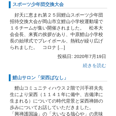
スポーツ少年団交換大会
好天に恵まれ第２５回鯉山スポーツ少年団
招待交換大会が岡山市立鯉山小学校運動場で
１６チームが集い開催されました。 松本大
会会長、来賓の挨拶があり、中原鯉山小学校
長の始球式でプレイボール、熱戦が繰り広げ
られました。 コロナ […]
投稿日: 2020年7月19日
続きを読む
鯉山サロン「栄西ばなし」
鯉山コミュニティハウス２階で川手祥夫先
生により栄西（１１４１年に備中、吉備津に
生まれる）についての時代背景と栄西禅師の
歩みについてお話していただきました。
「興禅護国論」の「大いなる哉心や」の意味