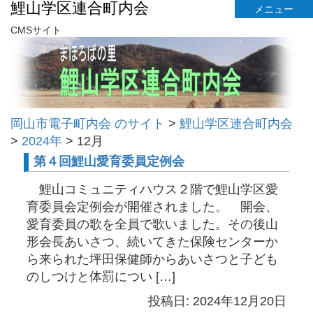
鯉山学区連合町内会
メニュー
CMSサイト
岡山市電子町内会 のサイト
>
鯉山学区連合町内会
>
2024年
>
12月
第４回鯉山愛育委員定例会
鯉山コミュニティハウス２階で鯉山学区愛
育委員会定例会が開催されました。 開会、
愛育委員の歌を全員で歌いました。その後山
形会長あいさつ、続いてきた保険センターか
ら来られた坪田保健師からあいさつと子ども
のしつけと体罰につい […]
投稿日: 2024年12月20日