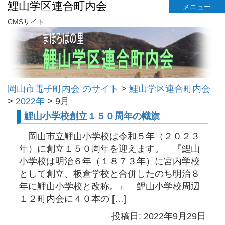
鯉山学区連合町内会
メニュー
CMSサイト
岡山市電子町内会 のサイト
>
鯉山学区連合町内会
>
2022年
>
9月
鯉山小学校創立１５０周年の幟旗
岡山市立鯉山小学校は令和５年（２０２３
年）に創立１５０周年を迎えます。 『鯉山
小学校は明治６年（１８７３年）に宮内学校
として創立、板倉学校と合併したのち明治８
年に鯉山小学校と改称。』 鯉山小学校周辺
１２町内会に４０本の […]
投稿日: 2022年9月29日