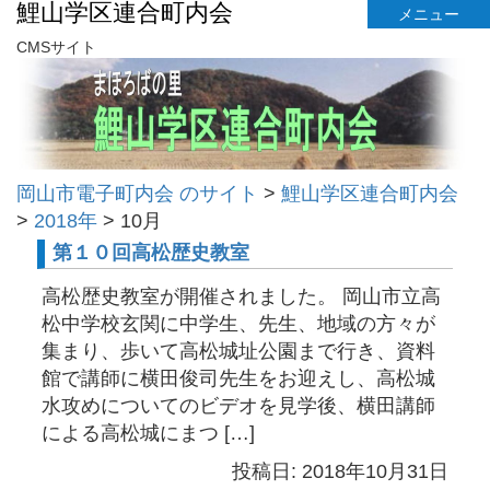
鯉山学区連合町内会
メニュー
CMSサイト
岡山市電子町内会 のサイト
>
鯉山学区連合町内会
>
2018年
>
10月
第１０回高松歴史教室
高松歴史教室が開催されました。 岡山市立高
松中学校玄関に中学生、先生、地域の方々が
集まり、歩いて高松城址公園まで行き、資料
館で講師に横田俊司先生をお迎えし、高松城
水攻めについてのビデオを見学後、横田講師
による高松城にまつ […]
投稿日: 2018年10月31日