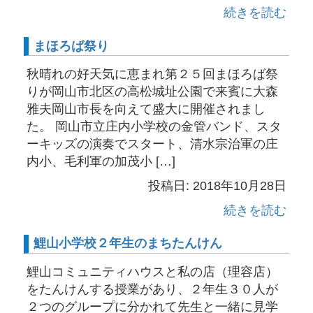
続きを読む
まほろば祭り
秋晴れの好天気に恵まれ第２５回まほろば祭
りが岡山市北区の高松城址公園で来賓に大森
雅夫岡山市長を向えて盛大に開催されまし
た。 岡山市立庄内小学校の金管バンド、スタ
ーキッズの演奏でスタート、清水宗治軍の庄
内小、毛利軍の加茂小 […]
投稿日: 2018年10月28日
続きを読む
鯉山小学校２年生のまちたんけん
鯉山コミュニティハウスと私の店（理容店）
をたんけんする授業があり、２年生３０人が
２つのグループに分かれて先生と一緒に見学