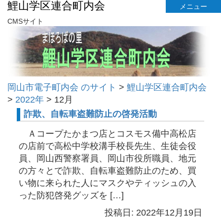
鯉山学区連合町内会
メニュー
CMSサイト
岡山市電子町内会 のサイト
>
鯉山学区連合町内会
>
2022年
>
12月
詐欺、自転車盗難防止の啓発活動
Ａコープたかまつ店とコスモス備中高松店
の店前で高松中学校溝手校長先生、生徒会役
員、岡山西警察署員、岡山市役所職員、地元
の方々とで詐欺、自転車盗難防止のため、買
い物に来られた人にマスクやティッシュの入
った防犯啓発グッズを […]
投稿日: 2022年12月19日