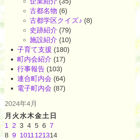
企業紹介
(35)
古都名物
(6)
古都学区クイズ♪
(8)
史跡紹介
(79)
施設紹介
(10)
子育て支援
(180)
町内会紹介
(17)
行事報告
(103)
連合町内会
(64)
電子町内会
(87)
2024年4月
月
火
水
木
金
土
日
1
2
3
4
5
6
7
8
9
10
11
12
13
14