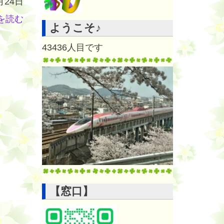
月24日
を読む
ようこそ♪
43436
人目です
【窓口】