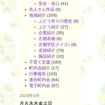
安全・安心
(41)
名人さん作品
(9)
地域紹介
(209)
ぶどう作りの歴史
(9)
ぶどう紹介
(27)
企業紹介
(35)
古都名物
(6)
古都学区クイズ♪
(8)
史跡紹介
(79)
施設紹介
(10)
子育て支援
(180)
町内会紹介
(17)
行事報告
(103)
連合町内会
(64)
電子町内会
(87)
2024年4月
月
火
水
木
金
土
日