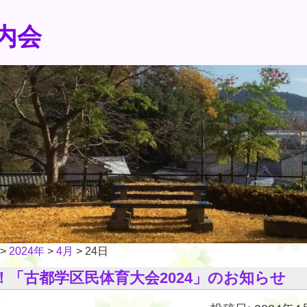
内会
>
2024年
>
4月
>
24日
！「古都学区民体育大会2024」のお知らせ