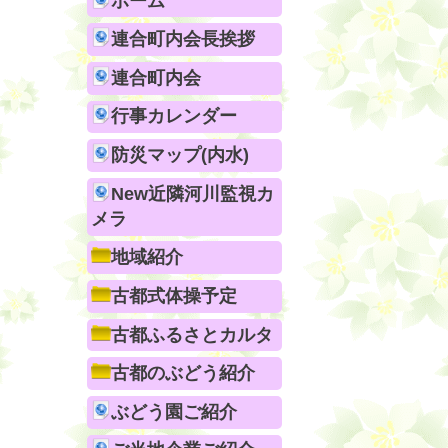
ホーム
連合町内会長挨拶
連合町内会
行事カレンダー
防災マップ(内水)
New近隣河川監視カ
メラ
地域紹介
古都式体操予定
古都ふるさとカルタ
古都のぶどう紹介
ぶどう園ご紹介