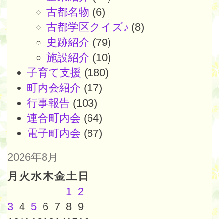
古都名物
(6)
古都学区クイズ♪
(8)
史跡紹介
(79)
施設紹介
(10)
子育て支援
(180)
町内会紹介
(17)
行事報告
(103)
連合町内会
(64)
電子町内会
(87)
2026年8月
月
火
水
木
金
土
日
1
2
3
4
5
6
7
8
9