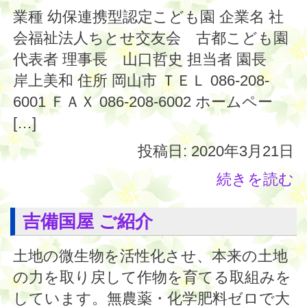
業種 幼保連携型認定こども園 企業名 社
会福祉法人ちとせ交友会 古都こども園
代表者 理事長 山口哲史 担当者 園長
岸上美和 住所 岡山市 ＴＥＬ 086-208-
6001 ＦＡＸ 086-208-6002 ホームペー
[…]
投稿日: 2020年3月21日
続きを読む
吉備国屋 ご紹介
土地の微生物を活性化させ、本来の土地
の力を取り戻して作物を育てる取組みを
しています。無農薬・化学肥料ゼロで大