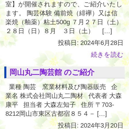
室】が開催されますので、ご紹介いたし
ます。 陶芸体験 備前焼（緋襷）又は信
楽焼（釉薬）粘土500g ７月２７日（土）
２８日（日）８月 ３日（土） […]
投稿日: 2024年6月28日
続きを読む
岡山丸二陶芸館 のご紹介
業種 陶芸 窯業材料及び陶器販売 企
業名 株式会社岡山丸二陶材 代表者 大森
康平 担当者 大森左知子 住所 〒703-
8212岡山市東区古都宿８５４－ […]
投稿日: 2024年3月20日