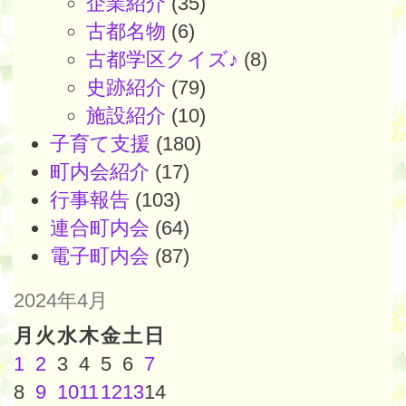
企業紹介
(35)
古都名物
(6)
古都学区クイズ♪
(8)
史跡紹介
(79)
施設紹介
(10)
子育て支援
(180)
町内会紹介
(17)
行事報告
(103)
連合町内会
(64)
電子町内会
(87)
2024年4月
月
火
水
木
金
土
日
1
2
3
4
5
6
7
8
9
10
11
12
13
14