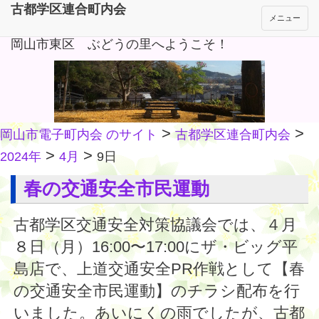
古都学区連合町内会
メニュー
岡山市東区 ぶどうの里へようこそ！
>
>
岡山市電子町内会 のサイト
古都学区連合町内会
>
>
2024年
4月
9日
春の交通安全市民運動
古都学区交通安全対策協議会では、４月
８日（月）16:00〜17:00にザ・ビッグ平
島店で、上道交通安全PR作戦として【春
の交通安全市民運動】のチラシ配布を行
いました。あいにくの雨でしたが、古都