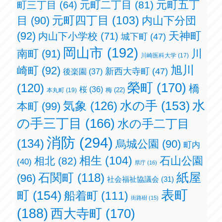
元町五丁
元町二丁目
(81)
町三丁目
(64)
元町四丁目
(103)
目
(90)
内山下分団
(92)
天神町
内山下小学校
(71)
城下町
(47)
岡山市
(192)
南町
(91)
川
川崎医科大学
(17)
旭川
崎町
(92)
新西大寺町
(47)
後楽園
(37)
榮町
(170)
(120)
橋
桜
(36)
梅
(22)
本丸町
(19)
水の手
(153)
水
気象
(126)
本町
(99)
の手三丁目
(166)
水の手二丁目
消防
(294)
(134)
烏城公園
(90)
町内
相生
(104)
石山公園
相北
(82)
(40)
県庁
(16)
紙屋
石関町
(118)
(96)
社会福祉協議会
(31)
表町
町
(154)
船着町
(111)
街路樹
(15)
(188)
西大寺町
(170)