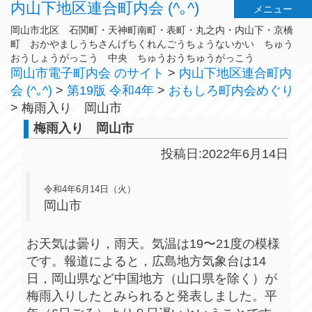
内山下地区連合町内会 (^｡^)
メニュー
岡山市北区 石関町・天神町南町・表町・丸之内・内山下・京橋
町 おかやましうちさんげちくれんごうちょうないかい ちゅう
おうしょうがっこう 中央 ちゅうおうちゅうがっこう
岡山市電子町内会 のサイト
>
内山下地区連合町内
会 (^｡^)
>
第19版 令和4年
>
おもしろ町内会めぐり
>
梅雨入り 岡山市
梅雨入り 岡山市
投稿日:2022年6月14日
令和4年6月14日（火）
岡山市
お天気は曇り，雨天。気温は19〜21度の模様
です。報道によると，広島地方気象台は14
日，岡山県など中国地方（山口県を除く）が
梅雨入りしたとみられると発表しました。平