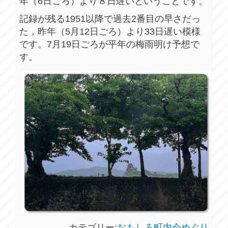
年（6日ごろ）より８日遅いということです。
記録が残る1951以降で過去2番目の早さだっ
た，昨年（5月12日ごろ）より33日遅い模様
です。7月19日ごろが平年の梅雨明け予想で
す。
カテゴリー:
おもしろ町内会めぐり