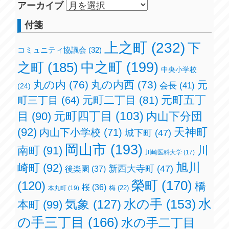
アーカイブ
付箋
上之町
(232)
下
コミュニティ協議会
(32)
之町
(185)
中之町
(199)
中央小学校
丸の内
(76)
丸の内西
(73)
元
会長
(41)
(24)
元町五丁
元町二丁目
(81)
町三丁目
(64)
元町四丁目
(103)
目
(90)
内山下分団
(92)
天神町
内山下小学校
(71)
城下町
(47)
岡山市
(193)
南町
(91)
川
川崎医科大学
(17)
旭川
崎町
(92)
新西大寺町
(47)
後楽園
(37)
榮町
(170)
(120)
橋
桜
(36)
梅
(22)
本丸町
(19)
水の手
(153)
水
気象
(127)
本町
(99)
の手三丁目
(166)
水の手二丁目