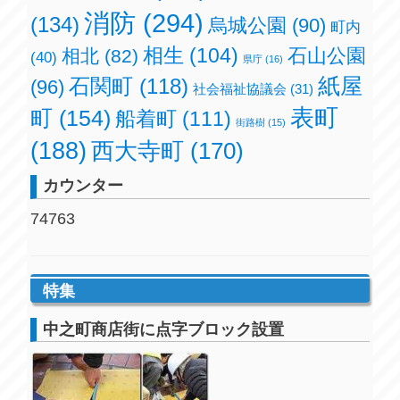
消防
(294)
(134)
烏城公園
(90)
町内
相生
(104)
石山公園
相北
(82)
(40)
県庁
(16)
紙屋
石関町
(118)
(96)
社会福祉協議会
(31)
表町
町
(154)
船着町
(111)
街路樹
(15)
(188)
西大寺町
(170)
カウンター
74763
特集
中之町商店街に点字ブロック設置