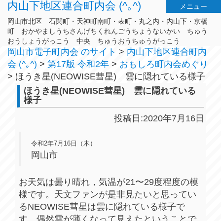
内山下地区連合町内会 (^｡^)
メニュー
岡山市北区 石関町・天神町南町・表町・丸之内・内山下・京橋
町 おかやましうちさんげちくれんごうちょうないかい ちゅう
おうしょうがっこう 中央 ちゅうおうちゅうがっこう
岡山市電子町内会 のサイト
>
内山下地区連合町内
会 (^｡^)
>
第17版 令和2年
>
おもしろ町内会めぐり
>
ほうき星(NEOWISE彗星) 雲に隠れている様子
ほうき星(NEOWISE彗星) 雲に隠れている
様子
投稿日:2020年7月16日
令和2年7月16日（木）
岡山市
お天気は曇り晴れ，気温が21〜29度程度の模
様です。天文ファンが是非見たいと思ってい
るNEOWISE彗星は雲に隠れている様子で
す。偶然雲が薄くなって見えたということで