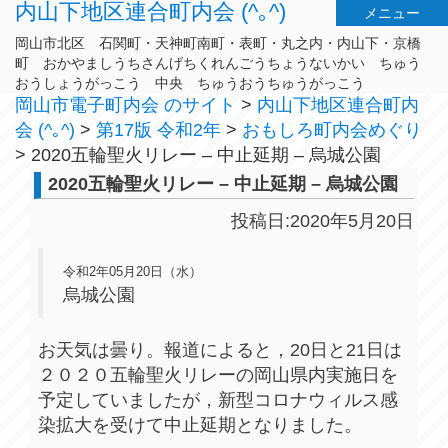
内山下地区連合町内会 (^｡^)
メニュー
岡山市北区 石関町・天神町南町・表町・丸之内・内山下・京橋
町 おかやましうちさんげちくれんごうちょうないかい ちゅう
おうしょうがっこう 中央 ちゅうおうちゅうがっこう
岡山市電子町内会 のサイト
>
内山下地区連合町内
会 (^｡^)
>
第17版 令和2年
>
おもしろ町内会めぐり
>
2020五輪聖火リレー – 中止延期 – 烏城公園
2020五輪聖火リレー – 中止延期 – 烏城公園
投稿日:2020年5月20日
令和2年05月20日（水）
烏城公園
お天気は曇り。報道によると，20日と21日は
２０２０五輪聖火リレーの岡山県内実施日を
予定していましたが，新型コロナウィルス感
染拡大を受けて中止延期となりました。