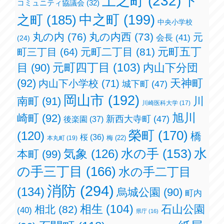
上之町
(232)
下
コミュニティ協議会
(32)
之町
(185)
中之町
(199)
中央小学校
丸の内
(76)
丸の内西
(73)
元
会長
(41)
(24)
元町五丁
元町二丁目
(81)
町三丁目
(64)
元町四丁目
(103)
目
(90)
内山下分団
(92)
天神町
内山下小学校
(71)
城下町
(47)
岡山市
(192)
南町
(91)
川
川崎医科大学
(17)
旭川
崎町
(92)
新西大寺町
(47)
後楽園
(37)
榮町
(170)
(120)
橋
桜
(36)
梅
(22)
本丸町
(19)
水の手
(153)
水
気象
(126)
本町
(99)
の手三丁目
(166)
水の手二丁目
消防
(294)
(134)
烏城公園
(90)
町内
相生
(104)
石山公園
相北
(82)
(40)
県庁
(16)