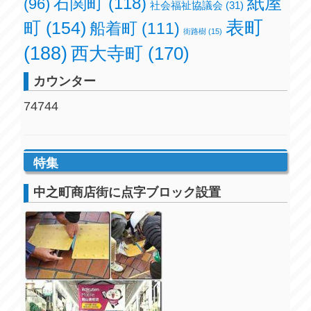
紙屋
石関町
(118)
(96)
社会福祉協議会
(31)
表町
町
(154)
船着町
(111)
街路樹
(15)
(188)
西大寺町
(170)
カウンター
74744
特集
中之町商店街に点字ブロック設置