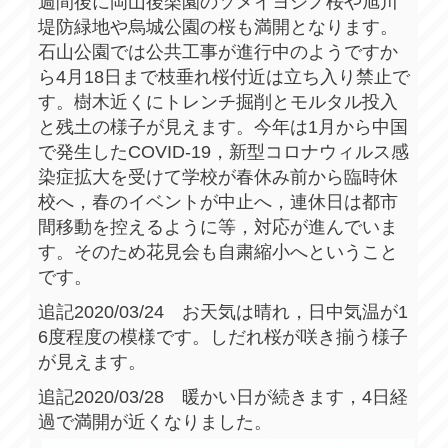
週間後に岡山後楽園のソメイヨシノ桜や旭川
堤防緑地や烏城公園の桜も満開となります。
石山公園では公共工事が進行中のようですか
ら4月18日まで枝垂れ桜付近は立ち入り禁止で
す。樹木近くにトレンチ掘削とモルタル投入
と残土の様子が見えます。今年は1月から中国
で発生したCOVID-19，新型コロナウィルス感
染症拡大を受けて学校が春休み前から臨時休
校へ，春のイベントが中止へ，連休日は都市
間移動を控えるように等，対応が進んでいま
す。そのため花見会も自粛縮小へということ
です。
追記2020/03/24 お天気は晴れ，日中気温が1
6度程度の模様です。しだれ桜が咲き揃う様子
が見えます。
追記2020/03/28 暖かい日が続きます，4日経
過で満開が近くなりました。