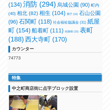
消防
(294)
(134)
烏城公園
(90)
町内
相生
(104)
石山公園
相北
(82)
(40)
県庁
(16)
紙屋
石関町
(118)
(96)
社会福祉協議会
(31)
表町
町
(154)
船着町
(111)
街路樹
(15)
(188)
西大寺町
(170)
カウンター
74773
特集
中之町商店街に点字ブロック設置