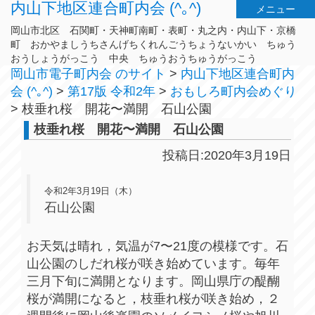
内山下地区連合町内会 (^｡^)
メニュー
岡山市北区 石関町・天神町南町・表町・丸之内・内山下・京橋
町 おかやましうちさんげちくれんごうちょうないかい ちゅう
おうしょうがっこう 中央 ちゅうおうちゅうがっこう
岡山市電子町内会 のサイト
>
内山下地区連合町内
会 (^｡^)
>
第17版 令和2年
>
おもしろ町内会めぐり
>
枝垂れ桜 開花〜満開 石山公園
枝垂れ桜 開花〜満開 石山公園
投稿日:2020年3月19日
令和2年3月19日（木）
石山公園
お天気は晴れ，気温が7〜21度の模様です。石
山公園のしだれ桜が咲き始めています。毎年
三月下旬に満開となります。岡山県庁の醍醐
桜が満開になると，枝垂れ桜が咲き始め，２