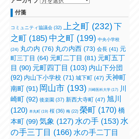
アーカイブ
付箋
上之町
(232)
下
コミュニティ協議会
(32)
之町
(185)
中之町
(199)
中央小学校
丸の内
(76)
丸の内西
(73)
元
会長
(41)
(24)
元町五丁
元町二丁目
(81)
町三丁目
(64)
元町四丁目
(103)
目
(90)
内山下分団
(92)
天神町
内山下小学校
(71)
城下町
(47)
岡山市
(193)
南町
(91)
川
川崎医科大学
(17)
旭川
崎町
(92)
新西大寺町
(47)
後楽園
(37)
榮町
(170)
(120)
橋
桜
(36)
梅
(22)
本丸町
(19)
水の手
(153)
水
気象
(127)
本町
(99)
の手三丁目
(166)
水の手二丁目