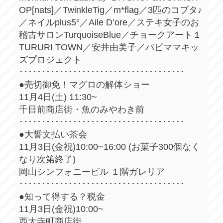
OP[nats]／TwinkleTig／m*flag／3匹のコブタ♪
／ネイルplus5°／Aile D’ore／ステキ女子のお
稽古サロンTurquoiseBlue／チョークアート１
TURURI TOWN／安井由美子／パピママキッ
ズプロジェクト
･････････････････････････････････････
●売切御免！マグロの解体ショー
11月4日(土) 11:30~
千日前商店街・魚のみやわき前
･････････････････････････････････････
●大誓文払い茶会
11月3日(金祝)10:00~16:00 (お菓子300個なく
なり次第終了)
岡山シンフォニービル １階ガレリア
･････････････････････････････････････
●知って得する？税金
11月3日(金祝)10:00~
西大寺町商店街