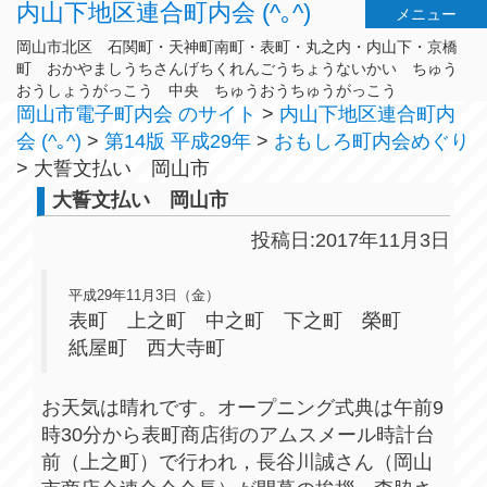
内山下地区連合町内会 (^｡^)
メニュー
岡山市北区 石関町・天神町南町・表町・丸之内・内山下・京橋
町 おかやましうちさんげちくれんごうちょうないかい ちゅう
おうしょうがっこう 中央 ちゅうおうちゅうがっこう
岡山市電子町内会 のサイト
>
内山下地区連合町内
会 (^｡^)
>
第14版 平成29年
>
おもしろ町内会めぐり
>
大誓文払い 岡山市
大誓文払い 岡山市
投稿日:2017年11月3日
平成29年11月3日（金）
表町 上之町 中之町 下之町 榮町
紙屋町 西大寺町
お天気は晴れです。オープニング式典は午前9
時30分から表町商店街のアムスメール時計台
前（上之町）で行われ，長谷川誠さん（岡山