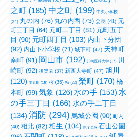
之町
(185)
中之町
(199)
中央小学校
丸の内
(76)
丸の内西
(73)
元
会長
(41)
(24)
元町五丁
元町二丁目
(81)
町三丁目
(64)
元町四丁目
(103)
目
(90)
内山下分団
(92)
天神町
内山下小学校
(71)
城下町
(47)
岡山市
(192)
南町
(91)
川
川崎医科大学
(17)
旭川
崎町
(92)
新西大寺町
(47)
後楽園
(37)
榮町
(170)
(120)
橋
桜
(36)
梅
(22)
本丸町
(19)
水の手
(153)
水
気象
(126)
本町
(99)
の手三丁目
(166)
水の手二丁目
消防
(294)
(134)
烏城公園
(90)
町内
相生
(104)
石山公園
相北
(82)
(40)
県庁
(16)
紙屋
石関町
(118)
(96)