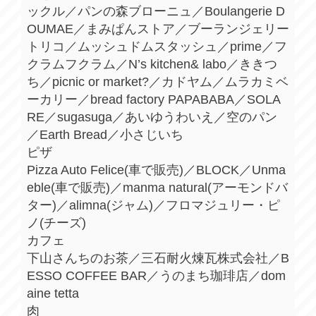
ックル／パンの森ブローニュ／Boulangerie D
OUMAE／まみぱんストア／ブーランジェリー
トリコ／ムッシュドムスタッシュ／prime／フ
クラムフクラム／N’s kitchen& labo／ききつ
ち／picnic or market?／カドヤム／ムラカミベ
ーカリー／bread factory PAPABABA／SOLA
RE／sugasuga／あいゆうわいえ／空のパン
／Earth Bread／小さじいち
ピザ
Pizza Auto Felice(車で販売)／BLOCK／Unma
eble(車で販売)／manma natural(アーモンドバ
ター)／alimna(ジャム)／フロマジュリー・ピ
ノ(チーズ)
カフェ
下山さんちのお茶／三石耐火煉瓦株式会社／B
ESSO COFFEE BAR／うのまち珈琲店／dom
aine tetta
肉