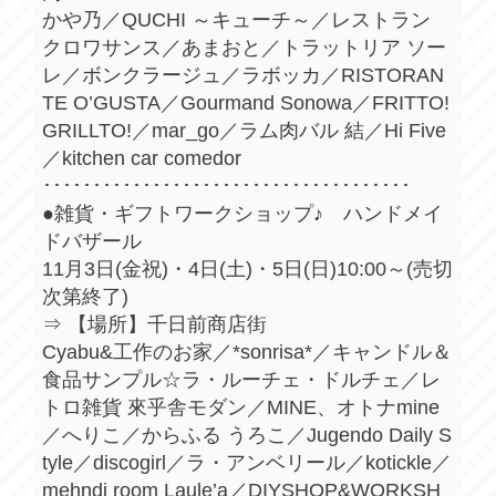
かや乃／QUCHI ～キューチ～／レストラン
クロワサンス／あまおと／トラットリア ソー
レ／ボンクラージュ／ラボッカ／RISTORAN
TE O’GUSTA／Gourmand Sonowa／FRITTO!
GRILLTO!／mar_go／ラム肉バル 結／Hi Five
／kitchen car comedor
･････････････････････････････････････
●雑貨・ギフトワークショップ♪ ハンドメイ
ドバザール
11月3日(金祝)・4日(土)・5日(日)10:00～(売切
次第終了)
⇒ 【場所】千日前商店街
Cyabu&工作のお家／*sonrisa*／キャンドル＆
食品サンプル☆ラ・ルーチェ・ドルチェ／レ
トロ雑貨 來乎舎モダン／MINE、オトナmine
／へりこ／からふる うろこ／Jugendo Daily S
tyle／discogirl／ラ・アンベリール／kotickle／
mehndi room Laule’a／DIYSHOP&WORKSH