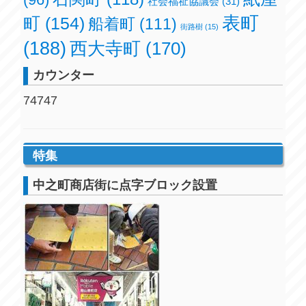
社会福祉協議会
(31)
表町
町
(154)
船着町
(111)
街路樹
(15)
(188)
西大寺町
(170)
カウンター
74747
特集
中之町商店街に点字ブロック設置