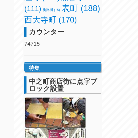
表町
(188)
(111)
街路樹
(15)
西大寺町
(170)
カウンター
74715
特集
中之町商店街に点字ブ
ロック設置