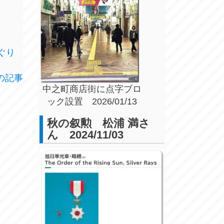
ぐり
の記事
中之町商店街に点字ブロ
ック設置 2026/01/13
秋の叙勲 松浦 満さ
ん 2024/11/03