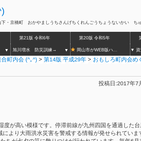
)
山下・京橋町 おかやましうちさんげちくれんごうちょうないかい ち
第21版 令和6年
第20版 令和5年
旭川増水 防災訓練→
岡山市がWEB版ハザードマップの運用開始
▼
▼
町内会 (^｡^)
>
第14版 平成29年
>
おもしろ町内会め
投稿日:2017年7
，湿度が高い模様です。停滞前線が九州四国を通過した台
域により大雨洪水災害を警戒する情報が発せられていま
児たちが七夕の笹に飾りつけが行われています。毎年6月