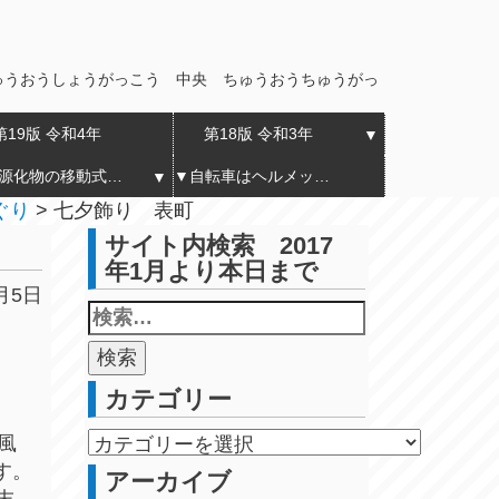
ゅうおうしょうがっこう 中央 ちゅうおうちゅうがっ
第19版 令和4年
第18版 令和3年
▼
▼ 資源化物の移動式拠点回収実証実験 令和7年4月から令和8年3月まで11回実施 内山下地区
▼自転車はヘルメットを着用へ2023年4月1日より 警視庁がホームページで詳しく告知
▼
ぐり
>
七夕飾り 表町
サイト内検索 2017
年1月より本日まで
月5日
カテゴリー
風
す。
アーカイブ
末