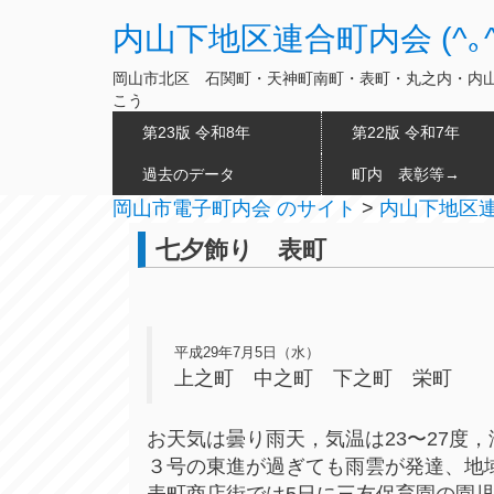
内山下地区連合町内会 (^｡^
岡山市北区 石関町・天神町南町・表町・丸之内・内
こう
第23版 令和8年
第22版 令和7年
過去のデータ
町内 表彰等→
岡山市電子町内会 のサイト
>
内山下地区連合
七夕飾り 表町
平成29年7月5日（水）
上之町 中之町 下之町 栄町
お天気は曇り雨天，気温は23〜27度
３号の東進が過ぎても雨雲が発達、地
表町商店街では5日に三友保育園の園