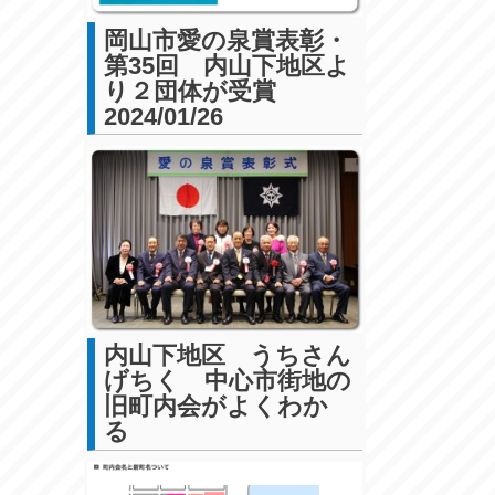
岡山市愛の泉賞表彰・
第35回 内山下地区よ
り２団体が受賞
2024/01/26
内山下地区 うちさん
げちく 中心市街地の
旧町内会がよくわか
る