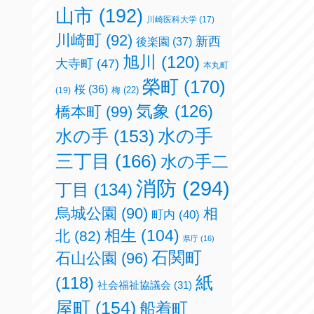
山市
(192)
川崎医科大学
(17)
川崎町
(92)
新西
後楽園
(37)
旭川
(120)
大寺町
(47)
本丸町
榮町
(170)
桜
(36)
梅
(22)
(19)
気象
(126)
橋本町
(99)
水の手
(153)
水の手
三丁目
(166)
水の手二
消防
(294)
丁目
(134)
烏城公園
(90)
相
町内
(40)
相生
(104)
北
(82)
県庁
(16)
石関町
石山公園
(96)
紙
(118)
社会福祉協議会
(31)
屋町
(154)
船着町