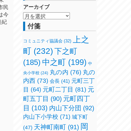
アーカイブ
市民
は今
美紀
付箋
上之
コミュニティ協議会
(32)
町
(232)
下之町
(185)
中之町
(199)
中
丸の内
(76)
丸の
央小学校
(24)
内西
(73)
元町三丁
会長
(41)
元
元町二丁目
(81)
目
(64)
元町四丁
町五丁目
(90)
目
(103)
内山下分団
(92)
内山下小学校
(71)
城下町
岡
天神町南町
(91)
(47)