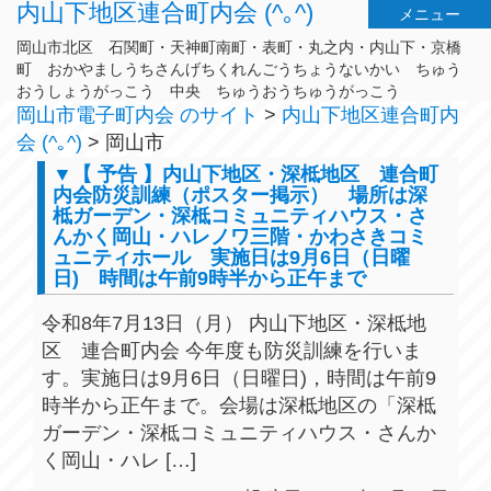
内山下地区連合町内会 (^｡^)
メニュー
岡山市北区 石関町・天神町南町・表町・丸之内・内山下・京橋
町 おかやましうちさんげちくれんごうちょうないかい ちゅう
おうしょうがっこう 中央 ちゅうおうちゅうがっこう
岡山市電子町内会 のサイト
>
内山下地区連合町内
会 (^｡^)
>
岡山市
▼【 予告 】内山下地区・深柢地区 連合町
内会防災訓練（ポスター掲示） 場所は深
柢ガーデン・深柢コミュニティハウス・さ
んかく岡山・ハレノワ三階・かわさきコミ
ュニティホール 実施日は9月6日（日曜
日) 時間は午前9時半から正午まで
令和8年7月13日（月） 内山下地区・深柢地
区 連合町内会 今年度も防災訓練を行いま
す。実施日は9月6日（日曜日)，時間は午前9
時半から正午まで。会場は深柢地区の「深柢
ガーデン・深柢コミュニティハウス・さんか
く岡山・ハレ […]