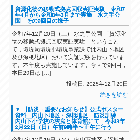
資源化物の移動式拠点回収実証実験 令和7
年4月から令和8年3月まで実施 水之手公
園 その9回目の様子
令和7年12月20日（土） 水之手公園 「資源化
物の移動式拠点回収実証実験」ということ
で，環境局環境部環境事業課では内山下地区
及び深柢地区において実証実験を行っていま
す。本年度も実施しています。今回で9回目，
本日20日は […]
投稿日: 2025年12月20日
続きを読む
▼ 【防災・重要なお知らせ】公式ポスター
資料 内山下地区・深柢地区 防災訓練
内山下小学校の校庭と体育館にて 令和8年
2月22日（日）午前9時半〜正午に行う
令和7年12月16日（火） 内山下地区・深柢地