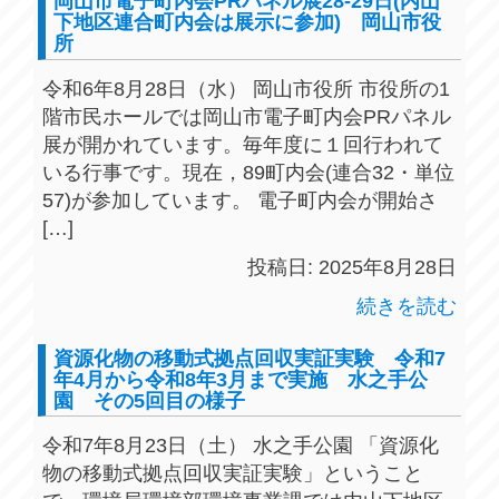
岡山市電子町内会PRパネル展28-29日(内山
下地区連合町内会は展示に参加) 岡山市役
所
令和6年8月28日（水） 岡山市役所 市役所の1
階市民ホールでは岡山市電子町内会PRパネル
展が開かれています。毎年度に１回行われて
いる行事です。現在，89町内会(連合32・単位
57)が参加しています。 電子町内会が開始さ
[…]
投稿日: 2025年8月28日
続きを読む
資源化物の移動式拠点回収実証実験 令和7
年4月から令和8年3月まで実施 水之手公
園 その5回目の様子
令和7年8月23日（土） 水之手公園 「資源化
物の移動式拠点回収実証実験」ということ