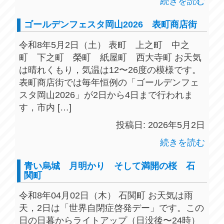
続きを読む
ゴールデンフェスタ岡山2026 表町商店街
令和8年5月2日（土） 表町 上之町 中之
町 下之町 榮町 紙屋町 西大寺町 お天気
は晴れくもり，気温は12〜26度の模様です。
表町商店街では毎年恒例の「ゴールデンフェ
スタ岡山2026」が2日から4日まで行われま
す，市内 […]
投稿日: 2026年5月2日
続きを読む
青い烏城 月明かり そして満開の桜 石
関町
令和8年04月02日（木） 石関町 お天気は雨
天，2日は「世界自閉症啓発デー」です。この
日の日暮からライトアップ（日没後〜24時）