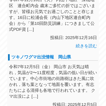
区 連合町内会 歳末ご多忙の折ではございま
すが、皆様お元気でお過ごしのことと存じま
す。16日に松浦会長（内山下地区連合町内
会）から「第10回防災訓練」につきまして公
式PDF資 […]
投稿日: 2025年12月16日
続きを読む
ツキノワグマ出没情報 岡山県
令和7年12月5日（金） 岡山市 お天気は晴
れ，気温が2〜11度程度，気温の低い日が続い
ています。中心市街地の街路樹はきた風に吹
かれ，落ち葉となって地面を覆います。有志
たちによる清掃も各地で行われています。 ク
マ出没によ […]
投稿日: 2025年12月5日