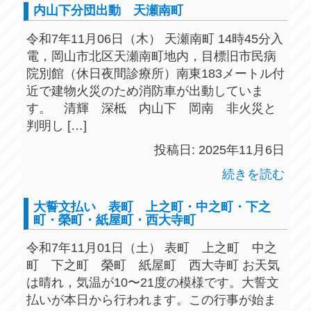
内山下分団出動 天瀬南町
令和7年11月06日（木） 天瀬南町 14時45分入
電，岡山市北区天瀬南町地内，目標旧市民病
院別館（休日夜間診療所）南東183メートル付
近で建物火災のため消防車が出動していま
す。 清輝 深柢 内山下 岡南 非火災と
判明し […]
投稿日: 2025年11月6日
続きを読む
大誓文払い 表町 上之町・中之町・下之
町・榮町・紙屋町・西大寺町
令和7年11月01日（土） 表町 上之町 中之
町 下之町 榮町 紙屋町 西大寺町 お天気
は晴れ，気温が10〜21度の模様です。大誓文
払いが本日から行われます。この行事が始ま