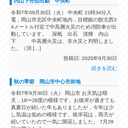
内山下分団出動 中央町
令和7年09月30日（火） 中央町 21時34分入
電，岡山市北区中央町地内，目標銀の館北西3
4メートル付近で中高層火災のため消防車が出
動しています。 深柢 出石 清輝 内山
下 中高層火災は、非火災と判明しまし
た。（消 […]
投稿日: 2025年9月30日
続きを読む
秋の季節 岡山市中心市街地
令和7年9月30日（火） 岡山市 お天気は晴
天，18〜28度の模様です。お彼岸が過ぎても
真夏日が続いた年もありましたが，今年は少
し気温は低めの模様です。彼岸花は，雨天が
続いていたので一気に開花しました。 7月29