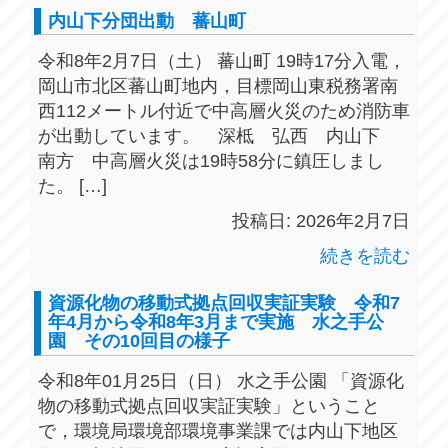
内山下分団出動 蕃山町
令和8年2月7日（土） 蕃山町 19時17分入電，
岡山市北区蕃山町地内，目標岡山東税務署南
西112メートル付近で中高層火災のため消防車
が出動しています。 深柢 弘西 内山下
南方 中高層火災は19時58分に鎮圧しまし
た。 […]
投稿日: 2026年2月7日
続きを読む
資源化物の移動式拠点回収実証実験 令和7
年4月から令和8年3月まで実施 水之手公
園 その10回目の様子
令和8年01月25日（日） 水之手公園 「資源化
物の移動式拠点回収実証実験」ということ
で，環境局環境部環境事業課では内山下地区