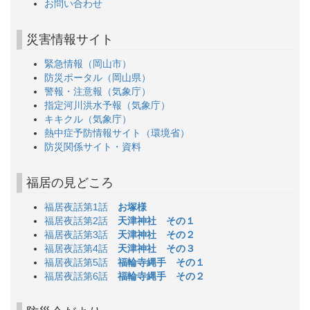
お問い合わせ
災害情報サイト
緊急情報（岡山市）
防災ポータル（岡山県）
警報・注意報（気象庁）
指定河川洪水予報（気象庁）
キキクル（気象庁）
熱中症予防情報サイト（環境省）
防災関係サイト・資料
福居の見どころ
福居夜話第1話
お塚様
福居夜話第2話
天津神社 その１
福居夜話第3話
天津神社 その２
福居夜話第4話
天津神社 その３
福居夜話第5話
福輪寺縄手 その１
福居夜話第6話
福輪寺縄手 その２