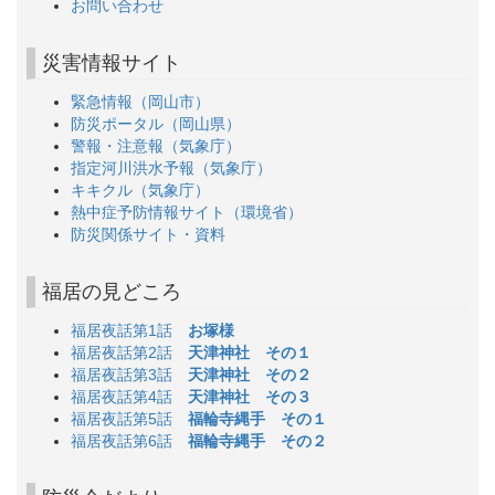
お問い合わせ
災害情報サイト
緊急情報（岡山市）
防災ポータル（岡山県）
警報・注意報（気象庁）
指定河川洪水予報（気象庁）
キキクル（気象庁）
熱中症予防情報サイト（環境省）
防災関係サイト・資料
福居の見どころ
福居夜話第1話
お塚様
福居夜話第2話
天津神社 その１
福居夜話第3話
天津神社 その２
福居夜話第4話
天津神社 その３
福居夜話第5話
福輪寺縄手 その１
福居夜話第6話
福輪寺縄手 その２