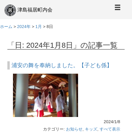
本
文
津島福居町内会
へ
ホーム
>
2024年
>
1月
>
8日
「日:
2024年1月8日
」の記事一覧
浦安の舞を奉納しました。【子ども係】
2024/1/8
カテゴリー:
お知らせ
,
キッズ
,
すべて表示