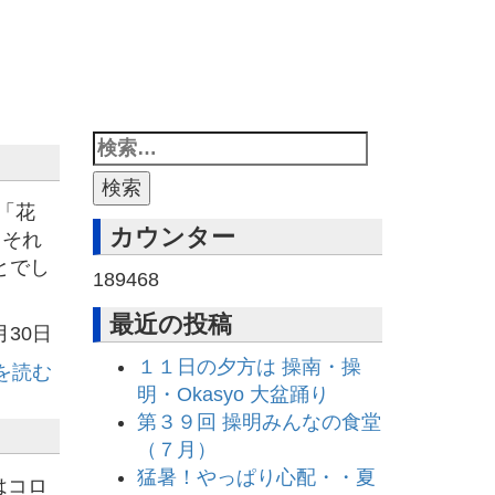
「花
カウンター
 それ
とでし
189468
最近の投稿
月30日
１１日の夕方は 操南・操
を読む
明・Okasyo 大盆踊り
第３９回 操明みんなの食堂
（７月）
猛暑！やっぱり心配・・夏
ロ