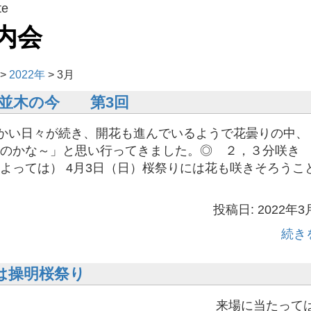
te
内会
>
2022年
>
3月
桜並木の今 第3回
暖かい日々が続き、開花も進んでいるようで花曇りの中、
のかな～」と思い行ってきました。◎ ２，３分咲き
よっては） 4月3日（日）桜祭りには花も咲きそろうこ
投稿日: 2022年3
続き
)は操明桜祭り
に当たってはコ