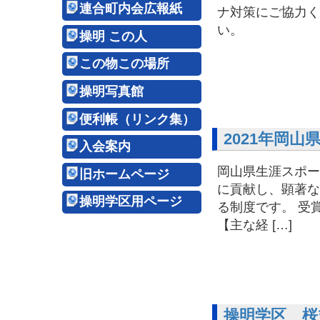
連合町内会広報紙
ナ対策にご協力く
操明 この人
この物この場所
操明写真館
便利帳（リンク集）
2021年岡
入会案内
岡山県生涯スポー
旧ホームページ
に貢献し、顕著な
操明学区用ページ
る制度です。 受
【主な経 […]
操明学区 桜