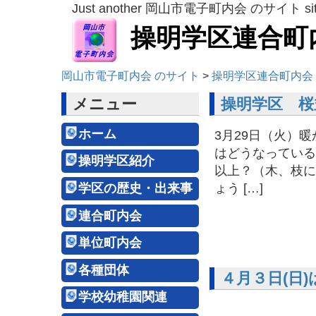
Just another 岡山市電子町内会 のサイト si
操明学区連合町
岡山市電子町内会 のサイト
>
操明学区連合町内会
メニュー
操明学区 
ホーム
3月29日（火）
はどうなっている
操明学区紹介
以上？（木、枝に
学区の歴史・出来事
ょう […]
連合町内会
単位町内会
各種団体
４月３日(日
学校幼稚園関連
来場