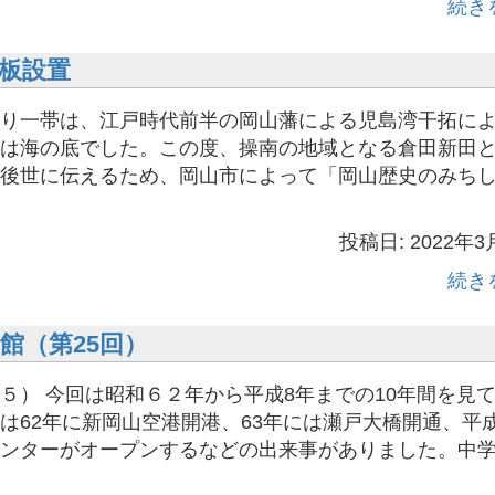
続き
板設置
り一帯は、江戸時代前半の岡山藩による児島湾干拓に
は海の底でした。この度、操南の地域となる倉田新田
後世に伝えるため、岡山市によって「岡山歴史のみち
投稿日: 2022年3
続き
館（第25回）
５） 今回は昭和６２年から平成8年までの10年間を見
は62年に新岡山空港開港、63年には瀬戸大橋開通、平成
ンターがオープンするなどの出来事がありました。中