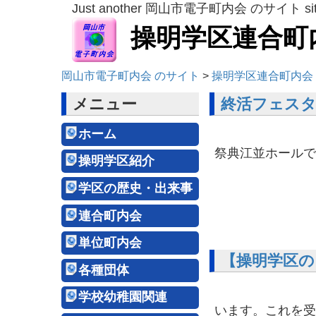
Just another 岡山市電子町内会 のサイト si
操明学区連合町
岡山市電子町内会 のサイト
>
操明学区連合町内会
メニュー
終活フェス
ホーム
終活フェスタ
祭典江並
操明学区紹介
学区の歴史・出来事
連合町内会
単位町内会
【操明学区の
各種団体
岡山市は「
学校幼稚園関連
います。これを受