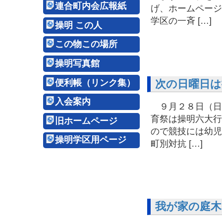
連合町内会広報紙
げ、ホームペー
学区の一斉 […]
操明 この人
この物この場所
操明写真館
便利帳（リンク集）
次の日曜日は
入会案内
９月２８日（日
育祭は操明六大
旧ホームページ
ので競技には幼児
操明学区用ページ
町別対抗 […]
我が家の庭木