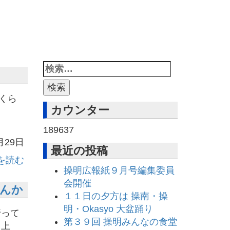
くら
カウンター
す。
189637
月29日
最近の投稿
を読む
操明広報紙９月号編集委員
会開催
んか
１１日の夕方は 操南・操
明・Okasyo 大盆踊り
って
第３９回 操明みんなの食堂
ち上