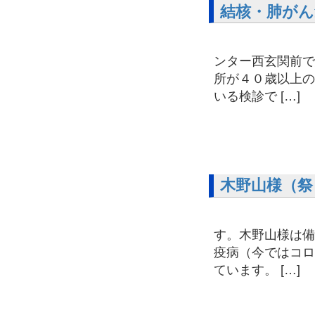
結核・肺がん
９月１８
ンター西玄関前で
所が４０歳以上の
いる検診で […]
木野山様（祭
９月１５
す。木野山様は備
疫病（今ではコロ
ています。 […]