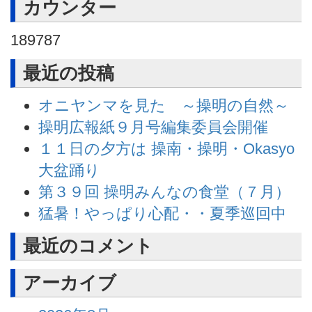
カウンター
189787
最近の投稿
オニヤンマを見た ～操明の自然～
操明広報紙９月号編集委員会開催
１１日の夕方は 操南・操明・Okasyo
大盆踊り
第３９回 操明みんなの食堂（７月）
猛暑！やっぱり心配・・夏季巡回中
最近のコメント
アーカイブ