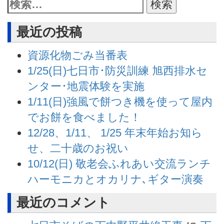
最近の投稿
資源化物ごみ当番表
1/25(日)七日市･防災訓練 旭西排水セ
ンター･地震体験を実施
1/11(日)強風で餅つき機を使って屋内
でお餅を食べました！
12/28、1/11、 1/25 年末年始お知ら
せ、二十歳のお祝い
10/12(日) 敬老会ふれあい交流ランチ
ハーモニカとオカリナ､ギター演奏
最近のコメント