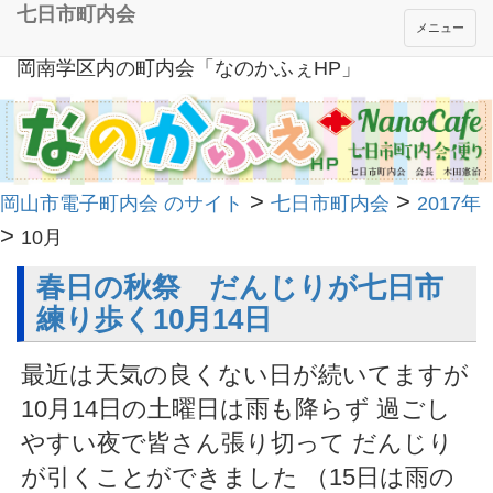
七日市町内会
メニュー
岡南学区内の町内会「なのかふぇHP」
>
>
岡山市電子町内会 のサイト
七日市町内会
2017年
>
10月
春日の秋祭 だんじりが七日市
練り歩く10月14日
最近は天気の良くない日が続いてますが
10月14日の土曜日は雨も降らず 過ごし
やすい夜で皆さん張り切って だんじり
が引くことができました （15日は雨の