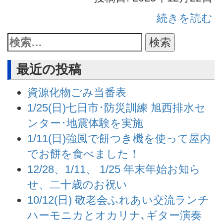
続きを読む
最近の投稿
資源化物ごみ当番表
1/25(日)七日市･防災訓練 旭西排水セ
ンター･地震体験を実施
1/11(日)強風で餅つき機を使って屋内
でお餅を食べました！
12/28、1/11、 1/25 年末年始お知ら
せ、二十歳のお祝い
10/12(日) 敬老会ふれあい交流ランチ
ハーモニカとオカリナ､ギター演奏