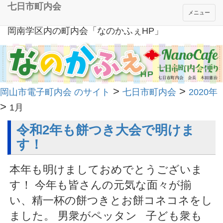
七日市町内会
メニュー
岡南学区内の町内会「なのかふぇHP」
>
>
岡山市電子町内会 のサイト
七日市町内会
2020年
>
1月
令和2年も餅つき大会で明けま
す！
本年も明けましておめでとうございま
す！ 今年も皆さんの元気な面々が揃
い、精一杯の餅つきとお餅コネコネをし
ました。 男衆がペッタン 子ども衆も