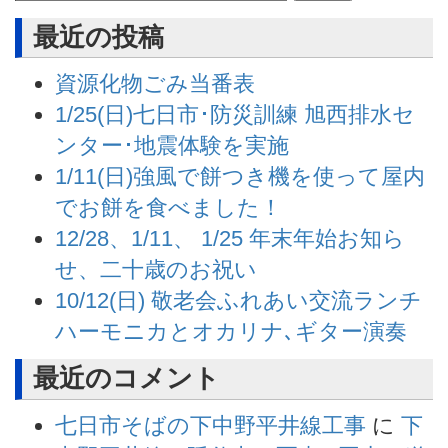
最近の投稿
資源化物ごみ当番表
1/25(日)七日市･防災訓練 旭西排水セ
ンター･地震体験を実施
1/11(日)強風で餅つき機を使って屋内
でお餅を食べました！
12/28、1/11、 1/25 年末年始お知ら
せ、二十歳のお祝い
10/12(日) 敬老会ふれあい交流ランチ
ハーモニカとオカリナ､ギター演奏
最近のコメント
七日市そばの下中野平井線工事
に
下