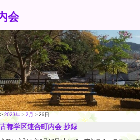
内会
>
2023年
>
2月
>
26日
度古都学区連合町内会 抄録