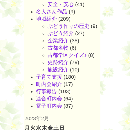
安全・安心
(41)
名人さん作品
(9)
地域紹介
(209)
ぶどう作りの歴史
(9)
ぶどう紹介
(27)
企業紹介
(35)
古都名物
(6)
古都学区クイズ♪
(8)
史跡紹介
(79)
施設紹介
(10)
子育て支援
(180)
町内会紹介
(17)
行事報告
(103)
連合町内会
(64)
電子町内会
(87)
2023年2月
月
火
水
木
金
土
日