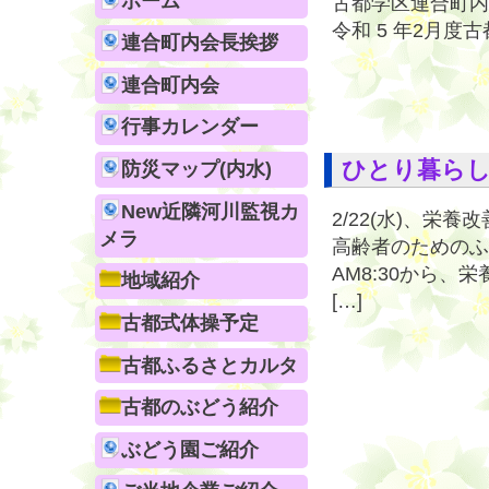
ホーム
古都学区連合町内
令和 5 年2月
連合町内会長挨拶
連合町内会
行事カレンダー
ひとり暮ら
防災マップ(内水)
New近隣河川監視カ
2/22(水)、
メラ
高齢者のためのふ
AM8:30から
地域紹介
[…]
古都式体操予定
古都ふるさとカルタ
古都のぶどう紹介
ぶどう園ご紹介