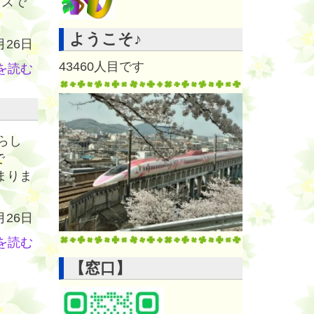
ウスで
ようこそ♪
月26日
43460
人目です
を読む
らし
で
まりま
月26日
を読む
【窓口】