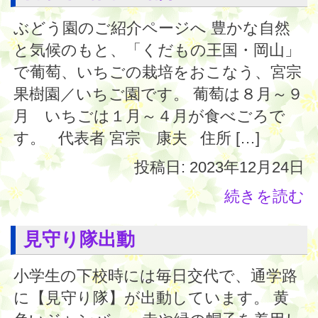
ぶどう園のご紹介ページへ 豊かな自然
と気候のもと、「くだもの王国・岡山」
で葡萄、いちごの栽培をおこなう、宮宗
果樹園／いちご園です。 葡萄は８月～９
月 いちごは１月～４月が食べごろで
す。 代表者 宮宗 康夫 住所 […]
投稿日: 2023年12月24日
続きを読む
見守り隊出動
小学生の下校時には毎日交代で、通学路
に【見守り隊】が出動しています。 黄