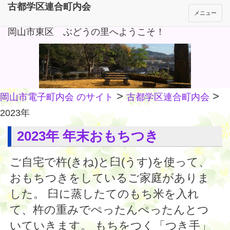
古都学区連合町内会
メニュー
岡山市東区 ぶどうの里へようこそ！
>
>
岡山市電子町内会 のサイト
古都学区連合町内会
2023年
2023年 年末おもちつき
ご自宅で杵(きね)と臼(うす)を使って、
おもちつきをしているご家庭がありま
した。 臼に蒸したてのもち米を入れ
て、杵の重みでぺったんぺったんとつ
いていきます。 もちをつく「つき手」