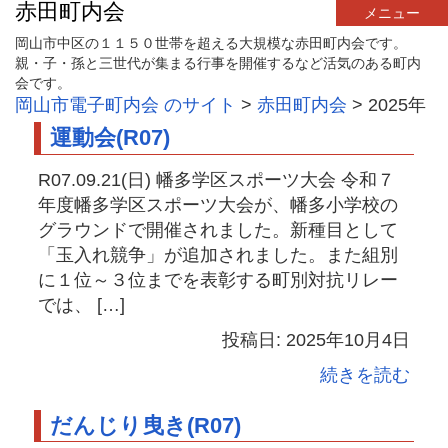
赤田町内会
メニュー
岡山市中区の１１５０世帯を超える大規模な赤田町内会です。
親・子・孫と三世代が集まる行事を開催するなど活気のある町内
会です。
岡山市電子町内会 のサイト
>
赤田町内会
>
2025年
運動会(R07)
R07.09.21(日) 幡多学区スポーツ大会 令和７
年度幡多学区スポーツ大会が、幡多小学校の
グラウンドで開催されました。新種目として
「玉入れ競争」が追加されました。また組別
に１位～３位までを表彰する町別対抗リレー
では、 […]
投稿日: 2025年10月4日
続きを読む
だんじり曳き(R07)