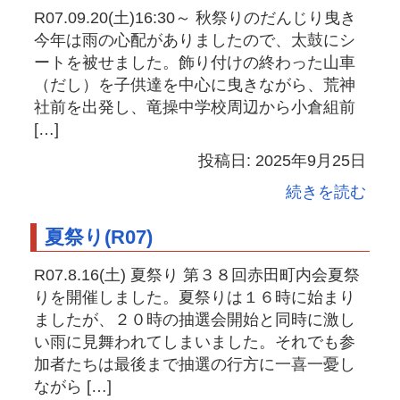
R07.09.20(土)16:30～ 秋祭りのだんじり曳き
今年は雨の心配がありましたので、太鼓にシ
ートを被せました。飾り付けの終わった山車
（だし）を子供達を中心に曳きながら、荒神
社前を出発し、竜操中学校周辺から小倉組前
[…]
投稿日: 2025年9月25日
続きを読む
夏祭り(R07)
R07.8.16(土) 夏祭り 第３８回赤田町内会夏祭
りを開催しました。夏祭りは１６時に始まり
ましたが、２０時の抽選会開始と同時に激し
い雨に見舞われてしまいました。それでも参
加者たちは最後まで抽選の行方に一喜一憂し
ながら […]