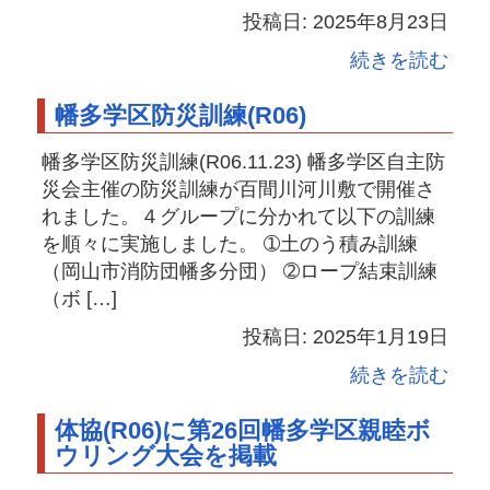
投稿日: 2025年8月23日
続きを読む
幡多学区防災訓練(R06)
幡多学区防災訓練(R06.11.23) 幡多学区自主防
災会主催の防災訓練が百間川河川敷で開催さ
れました。４グループに分かれて以下の訓練
を順々に実施しました。 ➀土のう積み訓練
（岡山市消防団幡多分団） ➁ロープ結束訓練
（ボ […]
投稿日: 2025年1月19日
続きを読む
体協(R06)に第26回幡多学区親睦ボ
ウリング大会を掲載