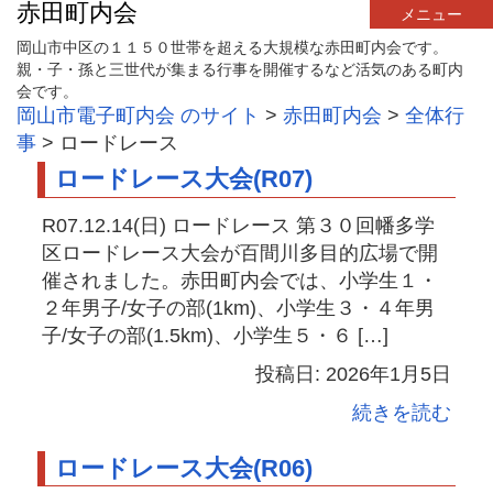
赤田町内会
メニュー
岡山市中区の１１５０世帯を超える大規模な赤田町内会です。
親・子・孫と三世代が集まる行事を開催するなど活気のある町内
会です。
岡山市電子町内会 のサイト
>
赤田町内会
>
全体行
事
>
ロードレース
ロードレース大会(R07)
R07.12.14(日) ロードレース 第３０回幡多学
区ロードレース大会が百間川多目的広場で開
催されました。赤田町内会では、小学生１・
２年男子/女子の部(1km)、小学生３・４年男
子/女子の部(1.5km)、小学生５・６ […]
投稿日: 2026年1月5日
続きを読む
ロードレース大会(R06)