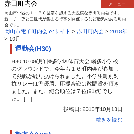
赤田町内会
メニュー
岡山市中区の１１５０世帯を超える大規模な赤田町内会です。
親・子・孫と三世代が集まる行事を開催するなど活気のある町内
会です。
岡山市電子町内会 のサイト
>
赤田町内会
>
2018年
>
10月
運動会(H30)
H30.10.08(月) 幡多学区体育大会 幡多小学校
のグラウンドで、今年も１６町内会が参加し
て熱戦が繰り拡げられました。小学生町別対
抗リレーは準優勝、応援合戦は敢闘賞を頂き
ました。また、総合順位は７位(81点)でし
た。 […]
投稿日: 2018年10月13日
続きを読む