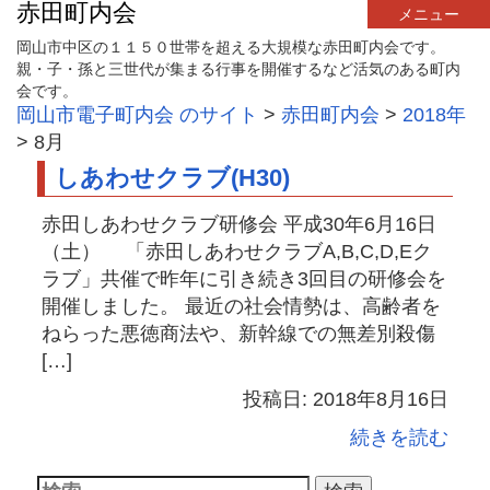
赤田町内会
メニュー
岡山市中区の１１５０世帯を超える大規模な赤田町内会です。
親・子・孫と三世代が集まる行事を開催するなど活気のある町内
会です。
岡山市電子町内会 のサイト
>
赤田町内会
>
2018年
>
8月
しあわせクラブ(H30)
赤田しあわせクラブ研修会 平成30年6月16日
（土） 「赤田しあわせクラブA,B,C,D,Eク
ラブ」共催で昨年に引き続き3回目の研修会を
開催しました。 最近の社会情勢は、高齢者を
ねらった悪徳商法や、新幹線での無差別殺傷
[…]
投稿日: 2018年8月16日
続きを読む