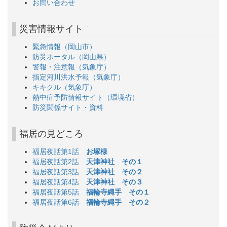
お問い合わせ
災害情報サイト
緊急情報（岡山市）
防災ポータル（岡山県）
警報・注意報（気象庁）
指定河川洪水予報（気象庁）
キキクル（気象庁）
熱中症予防情報サイト（環境省）
防災関係サイト・資料
福居の見どころ
福居夜話第1話
お塚様
福居夜話第2話
天津神社 その１
福居夜話第3話
天津神社 その２
福居夜話第4話
天津神社 その３
福居夜話第5話
福輪寺縄手 その１
福居夜話第6話
福輪寺縄手 その２