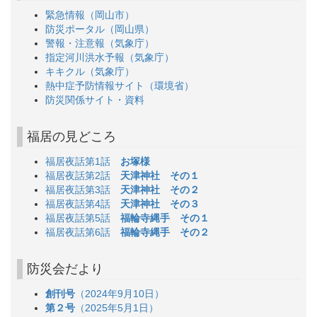
緊急情報（岡山市）
防災ポータル（岡山県）
警報・注意報（気象庁）
指定河川洪水予報（気象庁）
キキクル（気象庁）
熱中症予防情報サイト（環境省）
防災関係サイト・資料
福居の見どころ
福居夜話第1話
お塚様
福居夜話第2話
天津神社 その１
福居夜話第3話
天津神社 その２
福居夜話第4話
天津神社 その３
福居夜話第5話
福輪寺縄手 その１
福居夜話第6話
福輪寺縄手 その２
防災会だより
創刊号
（2024年9月10日）
第２号
（2025年5月1日）