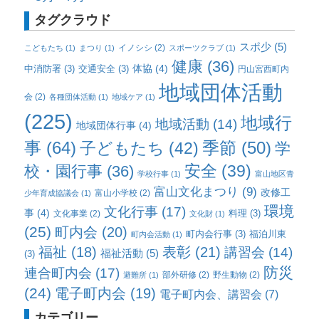
タグクラウド
スポ少
(5)
イノシシ
(2)
こどもたち
(1)
まつり
(1)
スポーツクラブ
(1)
健康
(36)
体協
(4)
中消防署
(3)
交通安全
(3)
円山宮西町内
地域団体活動
会
(2)
各種団体活動
(1)
地域ケア
(1)
(225)
地域行
地域活動
(14)
地域団体行事
(4)
事
(64)
子どもたち
(42)
季節
(50)
学
校・園行事
(36)
安全
(39)
学校行事
(1)
富山地区青
富山文化まつり
(9)
改修工
富山小学校
(2)
少年育成協議会
(1)
環境
文化行事
(17)
事
(4)
料理
(3)
文化事業
(2)
文化財
(1)
(25)
町内会
(20)
町内会行事
(3)
福泊川東
町内会活動
(1)
福祉
(18)
表彰
(21)
講習会
(14)
福祉活動
(5)
(3)
防災
連合町内会
(17)
部外研修
(2)
野生動物
(2)
避難所
(1)
(24)
電子町内会
(19)
電子町内会、講習会
(7)
カテゴリー