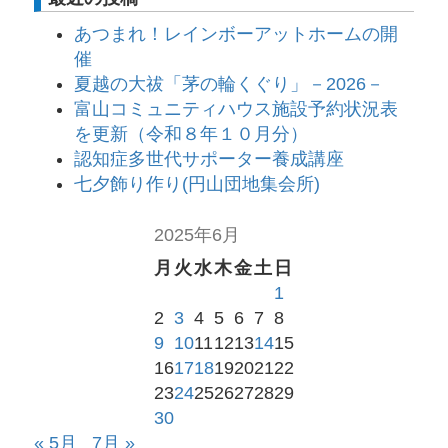
あつまれ！レインボーアットホームの開
催
夏越の大祓「茅の輪くぐり」－2026－
富山コミュニティハウス施設予約状況表
を更新（令和８年１０月分）
認知症多世代サポーター養成講座
七夕飾り作り(円山団地集会所)
2025年6月
月
火
水
木
金
土
日
1
2
3
4
5
6
7
8
9
10
11
12
13
14
15
16
17
18
19
20
21
22
23
24
25
26
27
28
29
30
« 5月
7月 »