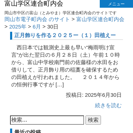
富山学区連合町内会
メニュー
岡山市中区の富山（とみやま）学区連合町内会のサイトです
岡山市電子町内会 のサイト
>
富山学区連合町内会
>
2025年
>
6月
>
30日
正月飾りを作る２０２５ー（１）田植えー
西日本では観測史上最も早い“梅雨明け宣
言”が出た翌日の６月２８日（土）午前１０時
から、富山中学校南門前の佐藤様の水田をお
借りして、正月飾り用の稲藁を確保するため
の田植えが行われました。 ２０１４年から
の恒例行事ですが […]
投稿日: 2025年6月30日
続きを読む
最近の投稿