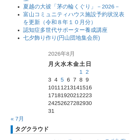
夏越の大祓「茅の輪くぐり」－2026－
富山コミュニティハウス施設予約状況表
を更新（令和８年１０月分）
認知症多世代サポーター養成講座
七夕飾り作り(円山団地集会所)
2026年8月
月
火
水
木
金
土
日
1
2
3
4
5
6
7
8
9
10
11
12
13
14
15
16
17
18
19
20
21
22
23
24
25
26
27
28
29
30
31
« 7月
タグクラウド