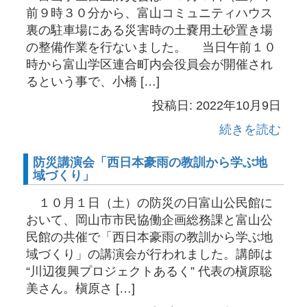
前９時３０分から、富山コミュニティハウス
裏の駐車場にある災害時の土嚢用土砂置き場
の整備作業を行ないました。 当日午前１０
時から富山学区連合町内会役員会が開催され
るという事で、小橋 […]
投稿日: 2022年10月9日
続きを読む
防災講演会「西日本豪雨の教訓から学ぶ地
域づくり」
１０月１日（土）の防災の日富山公民館に
おいて、岡山市市民協働企画総務課と富山公
民館の共催で「西日本豪雨の教訓から学ぶ地
域づくり」の講演会が行われました。講師は
“川辺復興プロジェクトあるく” 代表の槇原聡
美さん。槇原さ […]