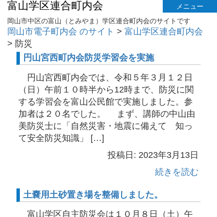
富山学区連合町内会
メニュー
岡山市中区の富山（とみやま）学区連合町内会のサイトです
岡山市電子町内会 のサイト
>
富山学区連合町内会
>
防災
円山宮西町内会防災学習会を実施
円山宮西町内会では、令和５年３月１２日
（日）午前１０時半から12時まで、防災に関
する学習会を富山公民館で実施しました。参
加者は２０名でした。 まず、講師の中山由
美防災士に「自然災害・地震に備えて 知っ
て安全防災知識」 […]
投稿日: 2023年3月13日
続きを読む
土嚢用土砂置き場を整備しました。
富山学区自主防災会は１０月８日（土）午