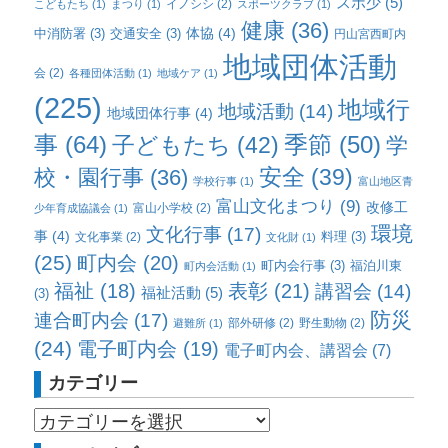
スポ少
(5)
イノシシ
(2)
こどもたち
(1)
まつり
(1)
スポーツクラブ
(1)
健康
(36)
体協
(4)
中消防署
(3)
交通安全
(3)
円山宮西町内
地域団体活動
会
(2)
各種団体活動
(1)
地域ケア
(1)
(225)
地域行
地域活動
(14)
地域団体行事
(4)
事
(64)
子どもたち
(42)
季節
(50)
学
校・園行事
(36)
安全
(39)
学校行事
(1)
富山地区青
富山文化まつり
(9)
改修工
富山小学校
(2)
少年育成協議会
(1)
環境
文化行事
(17)
事
(4)
料理
(3)
文化事業
(2)
文化財
(1)
(25)
町内会
(20)
町内会行事
(3)
福泊川東
町内会活動
(1)
福祉
(18)
表彰
(21)
講習会
(14)
福祉活動
(5)
(3)
防災
連合町内会
(17)
部外研修
(2)
野生動物
(2)
避難所
(1)
(24)
電子町内会
(19)
電子町内会、講習会
(7)
カテゴリー