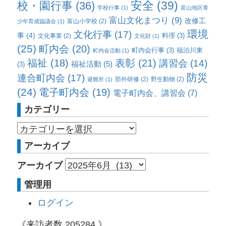
校・園行事
(36)
安全
(39)
学校行事
(1)
富山地区青
富山文化まつり
(9)
改修工
富山小学校
(2)
少年育成協議会
(1)
環境
文化行事
(17)
事
(4)
料理
(3)
文化事業
(2)
文化財
(1)
(25)
町内会
(20)
町内会行事
(3)
福泊川東
町内会活動
(1)
福祉
(18)
表彰
(21)
講習会
(14)
福祉活動
(5)
(3)
防災
連合町内会
(17)
部外研修
(2)
野生動物
(2)
避難所
(1)
(24)
電子町内会
(19)
電子町内会、講習会
(7)
カテゴリー
アーカイブ
アーカイブ
管理用
ログイン
《来訪者数
205284
》