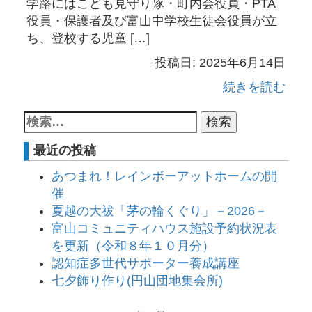
学路にはこども見守り隊・町内会役員・PTA
役員・保護者及び富山中学校生徒会役員が立
ち、登校する児童 […]
投稿日: 2025年6月14日
続きを読む
最近の投稿
あつまれ！レインボーアットホームの開
催
夏越の大祓「茅の輪くぐり」－2026－
富山コミュニティハウス施設予約状況表
を更新（令和８年１０月分）
認知症多世代サポーター養成講座
七夕飾り作り(円山団地集会所)