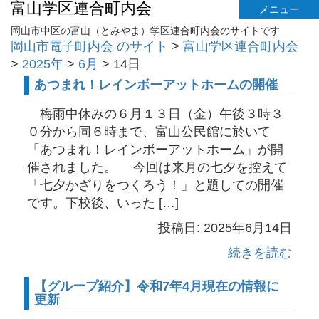
富山学区連合町内会
メニュー
岡山市中区の富山（とみやま）学区連合町内会のサイトです
岡山市電子町内会 のサイト
>
富山学区連合町内会
>
2025年
>
6月
>
14日
あつまれ！レインボーアットホームの開催
梅雨中休みの６月１３日（金）午後３時３
０分から同６時まで、富山公民館に於いて
「あつまれ！レインボーアットホーム」が開
催されました。 今回は来月の七夕を控えて
「七夕かざりをつくろう！」と題しての開催
です。下校後、いった […]
投稿日: 2025年6月14日
続きを読む
【グループ紹介】令和7年4月現在の情報に
更新