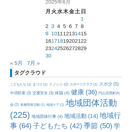
2025年6月
月
火
水
木
金
土
日
1
2
3
4
5
6
7
8
9
10
11
12
13
14
15
16
17
18
19
20
21
22
23
24
25
26
27
28
29
30
« 5月
7月 »
タグクラウド
スポ少
(5)
イノシシ
(2)
こどもたち
(1)
まつり
(1)
スポーツクラブ
(1)
健康
(36)
体協
(4)
中消防署
(3)
交通安全
(3)
円山宮西町内
地域団体活動
会
(2)
各種団体活動
(1)
地域ケア
(1)
(225)
地域行
地域活動
(14)
地域団体行事
(4)
事
(64)
子どもたち
(42)
季節
(50)
学