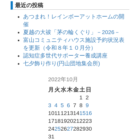
最近の投稿
あつまれ！レインボーアットホームの開
催
夏越の大祓「茅の輪くぐり」－2026－
富山コミュニティハウス施設予約状況表
を更新（令和８年１０月分）
認知症多世代サポーター養成講座
七夕飾り作り(円山団地集会所)
2022年10月
月
火
水
木
金
土
日
1
2
3
4
5
6
7
8
9
10
11
12
13
14
15
16
17
18
19
20
21
22
23
24
25
26
27
28
29
30
31