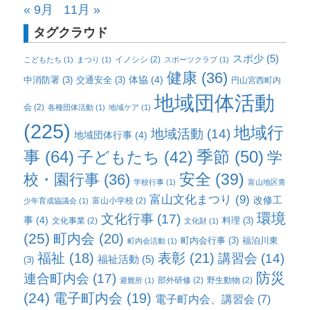
« 9月
11月 »
タグクラウド
スポ少
(5)
イノシシ
(2)
こどもたち
(1)
まつり
(1)
スポーツクラブ
(1)
健康
(36)
体協
(4)
中消防署
(3)
交通安全
(3)
円山宮西町内
地域団体活動
会
(2)
各種団体活動
(1)
地域ケア
(1)
(225)
地域行
地域活動
(14)
地域団体行事
(4)
事
(64)
子どもたち
(42)
季節
(50)
学
校・園行事
(36)
安全
(39)
学校行事
(1)
富山地区青
富山文化まつり
(9)
改修工
富山小学校
(2)
少年育成協議会
(1)
環境
文化行事
(17)
事
(4)
料理
(3)
文化事業
(2)
文化財
(1)
(25)
町内会
(20)
町内会行事
(3)
福泊川東
町内会活動
(1)
福祉
(18)
表彰
(21)
講習会
(14)
福祉活動
(5)
(3)
防災
連合町内会
(17)
部外研修
(2)
野生動物
(2)
避難所
(1)
(24)
電子町内会
(19)
電子町内会、講習会
(7)