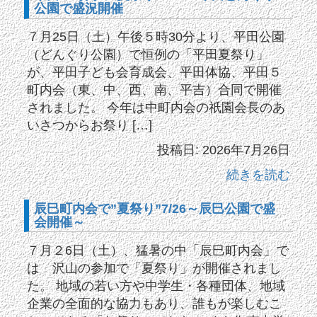
公園で盛況開催
７月25日（土）午後５時30分より、平田公園
（どんぐり公園）で恒例の「平田夏祭り」
が、平田子ども会育成会、平田体協、平田５
町内会（東、中、西、南、平吉）合同で開催
されました。 今年は中町内会の祇園会長のあ
いさつからお祭り […]
投稿日: 2026年7月26日
続きを読む
辰巳町内会で”夏祭り”7/26～辰巳公園で盛
会開催～
７月２6日（土）、猛暑の中「辰巳町内会」で
は 沢山の参加で「夏祭り」が開催されまし
た。 地域の若い方や中学生・各種団体、地域
企業の全面的な協力もあり、誰もが楽しむこ