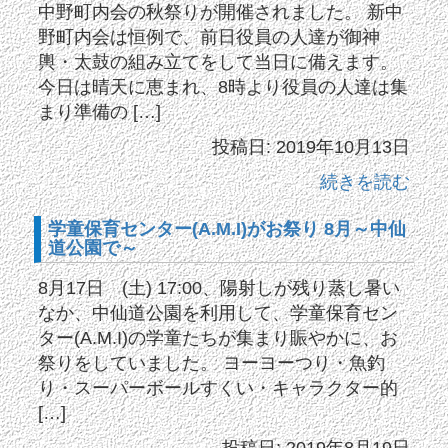
中野町内会の秋祭りが開催されました。 新中
野町内会は恒例で、前日役員の人達が御神
輿・太鼓の組み立てをして当日に備えます。
今日は晴天に恵まれ、8時より役員の人達は集
まり準備の […]
投稿日: 2019年10月13日
続きを読む
学童保育センター(A.M.I)がお祭り 8月～中仙
道公園で～
8月17日 (土) 17:00、陽射しが残り蒸し暑い
なか、中仙道公園を利用して、学童保育セン
ター(A.M.I)の学童たちが集まり賑やかに、お
祭りをしていました。 ヨーヨーつり・魚釣
り・スーパーボールすくい・キャラクター的
[…]