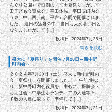
んぐり公園）で恒例の「平田夏祭り」が、平
田子ども会育成会、平田体協、平田５町内会
（東、中、西、南、平吉）合同で開催されま
した。 連日の猛暑の中、当日も大変暑い日と
なりましたが、平 […]
投稿日: 2024年7月28日
続きを読む
盛大に「夏祭り」を開催 7月20日～新中野
町内会～
２０２４年7月20日（土） 盛大に新中野町内
会 夏祭り を開催しました。 午前7時よ
り 新中野町内会役員を 中心に、探勝会・
ちよは会・中学生ボランティアの人達等々
多数の人達に依って、準備して […]
投稿日: 2024年7月21日