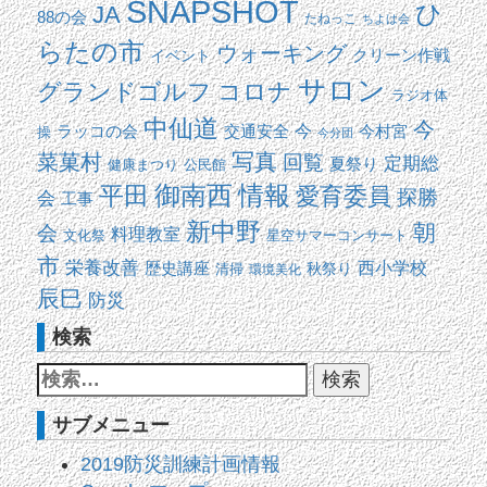
SNAPSHOT
ひ
JA
88の会
たねっこ
ちよは会
らたの市
ウォーキング
イベント
クリーン作戦
サロン
コロナ
グランドゴルフ
ラジオ体
中仙道
今
交通安全
今
ラッコの会
今村宮
操
今分団
写真
菜菓村
回覧
定期総
夏祭り
健康まつり
公民館
平田
御南西
情報
愛育委員
探勝
会
工事
新中野
朝
会
料理教室
文化祭
星空サマーコンサート
市
栄養改善
西小学校
歴史講座
清掃
秋祭り
環境美化
辰巳
防災
検索
サブメニュー
2019防災訓練計画情報