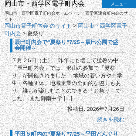
岡山市・西学区電子町内会
メニュー
岡山市・西学区電子町内会ホームページ・西学区連合町内会のサ
イト
岡山市電子町内会 のサイト
>
岡山市・西学区電子
町内会
>
夏祭り
辰巳町内会で”夏祭り”7/25～辰巳公園で盛
会開催～
７月２5日（土）、昨年にも増して猛暑の中
「辰巳町内会」では 沢山の参加で「夏祭
り」が開催されました。 地域の若い方や中学
生・各種団体、地域企業の全面的な協力もあ
り、誰もが楽しむことのできる「お祭り」で
した。 また御南中学 […]
投稿日: 2026年7月26日
続きを読む
平田５町内の”夏祭り”7/25～平田どんぐり