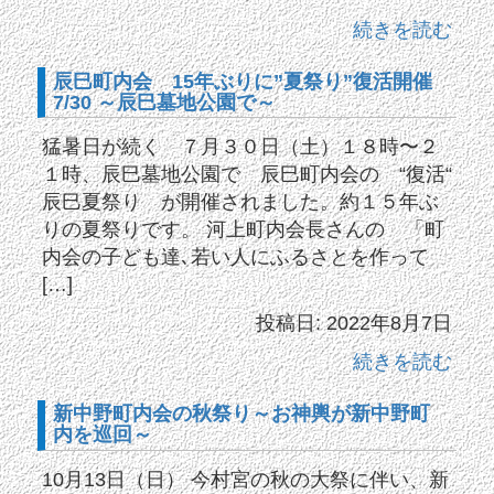
続きを読む
辰巳町内会 15年ぶりに”夏祭り”復活開催
7/30 ～辰巳墓地公園で～
猛暑日が続く ７月３０日（土）１８時〜２
１時、辰巳墓地公園で 辰巳町内会の “復活“
辰巳夏祭り が開催されました。約１５年ぶ
りの夏祭りです。 河上町内会長さんの 「町
内会の子ども達､若い人にふるさとを作って
[…]
投稿日: 2022年8月7日
続きを読む
新中野町内会の秋祭り～お神輿が新中野町
内を巡回～
10月13日（日） 今村宮の秋の大祭に伴い、新