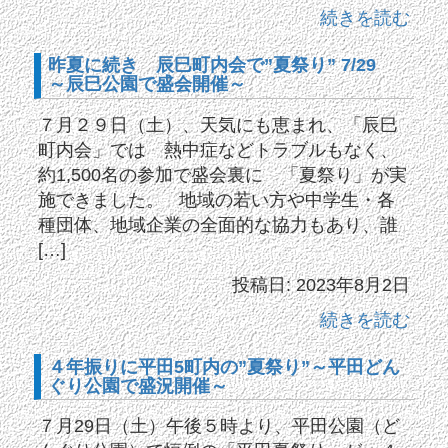
続きを読む
昨夏に続き 辰巳町内会で”夏祭り” 7/29
～辰巳公園で盛会開催～
７月２９日（土）、天気にも恵まれ、「辰巳
町内会」では 熱中症などトラブルもなく、
約1,500名の参加で盛会裏に 「夏祭り」が実
施できました。 地域の若い方や中学生・各
種団体、地域企業の全面的な協力もあり、誰
[…]
投稿日: 2023年8月2日
続きを読む
４年振りに平田5町内の”夏祭り”～平田どん
ぐり公園で盛況開催～
７月29日（土）午後５時より、平田公園（ど