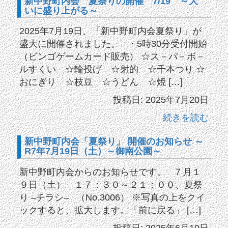
新中野町内会 夏祭りの開催 7/19 ～大
いに盛り上がる～
2025年7月19日、「新中野町内会夏祭り」が
盛大に開催されました。 ・5時30分受付開始
（ビンゴゲームカード販売） ☆ス－パ－ボ－
ルすくい ☆輪投げ ☆射的 ☆千本つり ☆
おにぎり ☆枝豆 ☆うどん ☆焼 […]
投稿日: 2025年7月20日
続きを読む
新中野町内会「夏祭り」 開催のお知らせ ～
R7年7月19日（土）～御南公園～
新中野町内会からのお知らせです。 ７月１
９日（土） １７：３０～２１：００、夏祭
り –チラシ– （No.3006） ※写真の上をクイ
ックすると、拡大します。「前に戻る」 […]
投稿日: 2025年6月10日