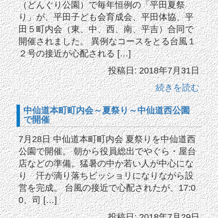
（どんぐり公園）で毎年恒例の「平田夏祭
り」が、平田子ども会育成会、平田体協、平
田５町内会（東、中、西、南、平吉）合同で
開催されました。 異例なコースをとる台風１
２号の接近が心配される […]
投稿日: 2018年7月31日
続きを読む
中仙道本町町内会～夏祭り～中仙道西公園
で開催
7月28日 中仙道本町町内会 夏祭りを中仙道西
公園で開催。 朝から役員総出でやぐら・屋台
店などの準備。猛暑の中か若い人が中心にな
り 汗が滴り落ちビッショリになりながら設
営を完成。 台風の接近で心配されたが、17:0
0、司 […]
投稿日: 2018年7月29日