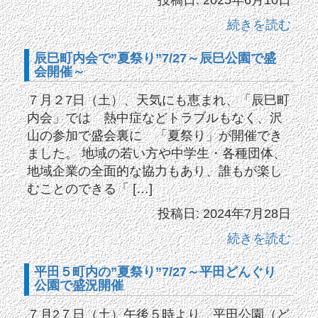
続きを読む
辰巳町内会で”夏祭り”7/27～辰巳公園で盛
会開催～
７月２7日（土）、天気にも恵まれ、「辰巳町
内会」では 熱中症などトラブルもなく、沢
山の参加で盛会裏に 「夏祭り」が開催でき
ました。 地域の若い方や中学生・各種団体、
地域企業の全面的な協力もあり、誰もが楽し
むことのできる「 […]
投稿日: 2024年7月28日
続きを読む
平田５町内の”夏祭り”7/27～平田どんぐり
公園で盛況開催
７月2７日（土）午後５時より、平田公園（ど