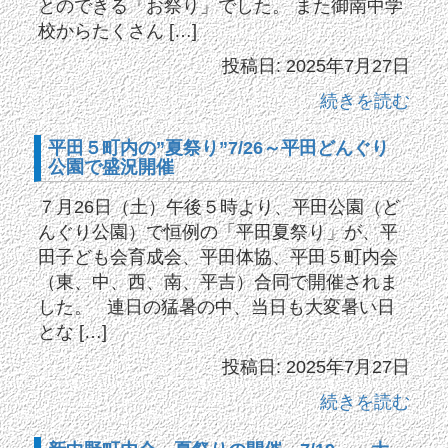
とのできる「お祭り」でした。 また御南中学
校からたくさん […]
投稿日: 2025年7月27日
続きを読む
平田５町内の”夏祭り”7/26～平田どんぐり
公園で盛況開催
７月26日（土）午後５時より、平田公園（ど
んぐり公園）で恒例の「平田夏祭り」が、平
田子ども会育成会、平田体協、平田５町内会
（東、中、西、南、平吉）合同で開催されま
した。 連日の猛暑の中、当日も大変暑い日
とな […]
投稿日: 2025年7月27日
続きを読む