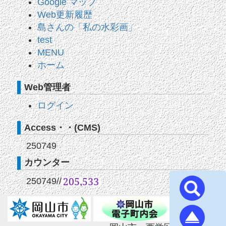
Google マップ
Web更新履歴
島さんの「私の水彩画」
test
MENU
ホーム
Web管理者
ログイン
Access・・(CMS)
250749
カウンター
250749
//