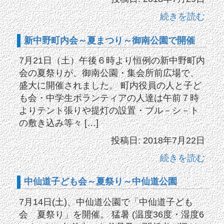
続きを読む
新中野町内会～夏まつり～御南公園で開催
7月21日（土）午後６時より恒例の新中野町内
会の夏祭りが、御南公園・集会所前広場で、
盛大に開催されました。 町内役員の人と子ど
も会・中学生ボランティアの人達は午前７時
よりテント張りや提灯の設置・ブル－シ－ト
の敷き込み等々 […]
投稿日: 2018年7月22日
続きを読む
中仙道子ども会～夏祭り～中仙道公園
7月14日(土)、中仙道公園で「中仙道子ども
会 夏祭り」を開催。 猛暑 (温度36度・湿度6