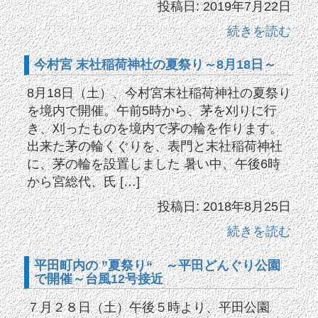
投稿日: 2019年7月22日
続きを読む
今村宮 末社稲荷神社の夏祭り～8月18日～
8月18日（土）、今村宮末社稲荷神社の夏祭り
を境内で開催。午前5時から、茅を刈りに行
き、刈ったものを境内で茅の輪を作ります。
出来た茅の輪くぐりを、表門と末社稲荷神社
に、茅の輪を設置しました 暑い中、午後6時
から宮総代、氏 […]
投稿日: 2018年8月25日
続きを読む
平田町内の ”夏祭り“ ～平田どんぐり公園
で開催～台風12号接近
７月２８日（土）午後５時より、平田公園