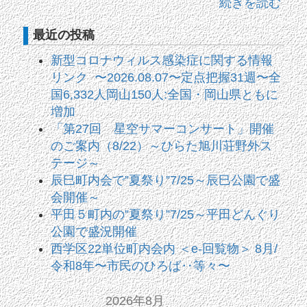
続きを読む
最近の投稿
新型コロナウィルス感染症に関する情報
リンク 〜2026.08.07〜定点把握31週〜全
国6,332人岡山150人:全国・岡山県ともに
増加
「第27回 星空サマーコンサート」開催
のご案内（8/22）～ひらた旭川荘野外ス
テージ～
辰巳町内会で”夏祭り”7/25～辰巳公園で盛
会開催～
平田５町内の”夏祭り”7/25～平田どんぐり
公園で盛況開催
西学区22単位町内会内 ＜e-回覧物＞ 8月/
令和8年〜市民のひろば‥等々〜
2026年8月