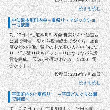
投稿日: 2019年8月19日
続きを読む
中仙道本町町内会～夏祭り～マジックショ
ーも披露
7月27日 中仙道本町町内会 夏祭りを中仙道西
公園で開催。 朝から役員総出でやぐら・屋台
店などの準備。猛暑の中か若い人が中心にな
り 汗が滴り落ちビッショリになりながら設
営を完成。 天気が心配されたが、17:00、司
会から […]
投稿日: 2019年7月28日
続きを読む
平田町内の ”夏祭り“ ～平田どんぐり公園
で開催～
７月２７日（土）午後５時より、平田公園