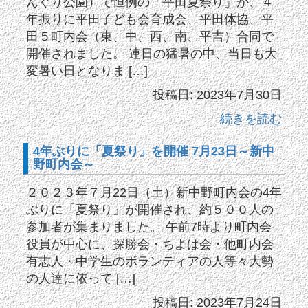
んぐり公園）で恒例の「平田夏祭り」が、４
年振りに平田子ども会育成会、平田体協、平
田５町内会（東、中、西、南、平吉）合同で
開催されました。 連日の猛暑の中、当日も大
変暑い日となりま […]
投稿日: 2023年7月30日
続きを読む
4年ぶりに「夏祭り」を開催 7月23日～新中
野町内会～
２０２３年７月22日（土）新中野町内会の4年
ぶりに「夏祭り」が開催され、約５００人の
参加者が集まりました。 午前7時より町内会
役員が中心に、探勝会・ちよは会・他町内会
有志人・中学生のボランティアの人等々大勢
の人達に依って […]
投稿日: 2023年7月24日