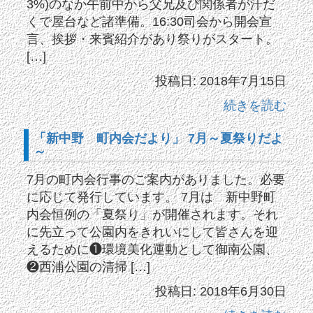
3%)のなか午前中から父兄及び関係者が汗だ
くで屋台など諸準備。16:30司会から開会宣
言、挨拶・来賓紹介があり祭りがスタート。
[…]
投稿日: 2018年7月15日
続きを読む
「新中野 町内会だより」 7月～夏祭りだよ
～
7月の町内会行事のご案内がありました。必要
に応じて発行しています。 7月は 新中野町
内会恒例の「夏祭り」が開催されます。それ
に先立って公園内をきれいにして皆さんを迎
えるために❶環境美化運動として御南公園、
❷西浦公園の清掃 […]
投稿日: 2018年6月30日