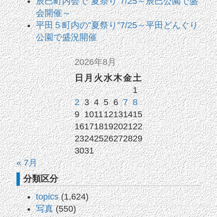
辰巳町内会で”夏祭り”7/25～辰巳公園で盛
会開催～
平田５町内の”夏祭り”7/25～平田どんぐり
公園で盛況開催
2026年8月
日
月
火
水
木
金
土
1
2
3
4
5
6
7
8
9
10
11
12
13
14
15
16
17
18
19
20
21
22
23
24
25
26
27
28
29
30
31
« 7月
分類区分
topics
(1,624)
写真
(550)