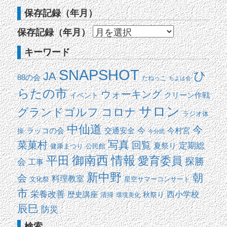
保存記録（年月）
保存記録（年月）
キーワード
SNAPSHOT
ひ
JA
88の会
たねっこ
ちよは会
らたの市
ウォーキング
イベント
クリーン作戦
サロン
コロナ
グランドゴルフ
ラジオ体
中仙道
今
交通安全
今
ラッコの会
今村宮
操
今分団
写真
菜菓村
回覧
定期総
夏祭り
健康まつり
公民館
平田
御南西
情報
愛育委員
探勝
会
工事
新中野
朝
会
料理教室
文化祭
星空サマーコンサート
市
栄養改善
西小学校
歴史講座
清掃
秋祭り
環境美化
辰巳
防災
検索