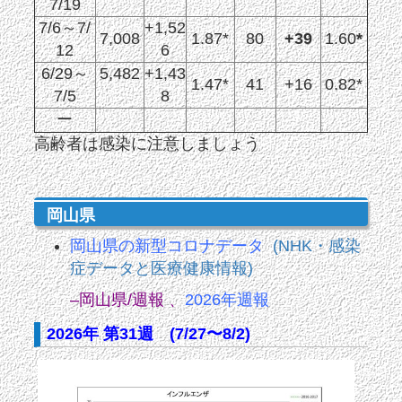
7/19
7/6～7/
+1,52
7,008
1.87*
80
+39
1.60
*
12
6
6/29～
5,482
+1,43
1.47*
41
+16
0.82*
7/5
8
ー
高齢者は感染に注意しましょう
岡山県
岡山県の新型コロナデータ
(NHK・感染
症データと医療健康情報)
–岡山県/週報
、
2026年週報
2026年 第31週 (7/27〜8/2)