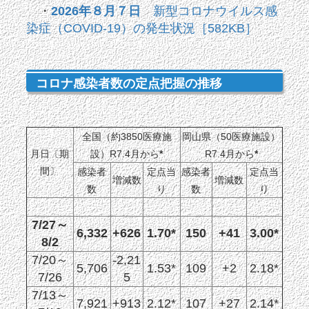
・
2026年８月７日
新型コロナウイルス感
染症（COVID-19）の発生状況［582KB］
コロナ感染者数の定点把握の推移
全国（約3850医療施
岡山県（50医療施設）
月日〔期
設）R7.4月から
*
R7.4月から
*
間〕
感染者
定点当
感染者
定点当
増減数
増減数
数
り
数
り
7/27～
6,332
+626
1.70*
150
+41
3.00*
8/2
7/20～
-2,21
5,706
1.53*
109
+2
2.18*
7/26
5
7/13～
7,921
+913
2.12*
107
+27
2.14*