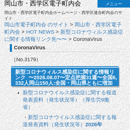
岡山市・西学区電子町内会
メニュー
岡山市・西学区電子町内会ホームページ・西学区連合町内会のサ
イト
岡山市電子町内会 のサイト
>
岡山市・西学区電子
町内会
>
HOT NEWS
>
新型コロナウィルス感染症
に関する情報リンク先〜〜
>
CoronaVirus
CoronaVirus
（No.3179）
新型コロナウィルス感染症に関する情報リ
ンク 〜2026.08.07〜定点把握31週〜全国6,
332人岡山150人:全国・岡山県ともに増加
新型コロナウイルス感染症に関する報道
発表資料（発生状況等）（厚生労9働
省）
・
新型コロナウイルス感染症に関する報
道発表資料（発生状況等）
2026年