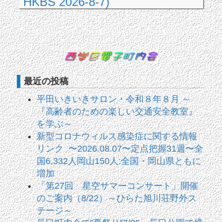
HKBS 2026-8-7)
最近の投稿
平田いきいきサロン・令和８年８月 ～
『高齢者のための楽しい交通安全教室』
を学ぶ～
新型コロナウィルス感染症に関する情報
リンク 〜2026.08.07〜定点把握31週〜全
国6,332人岡山150人:全国・岡山県ともに
増加
「第27回 星空サマーコンサート」開催
のご案内（8/22）～ひらた旭川荘野外ス
テージ～