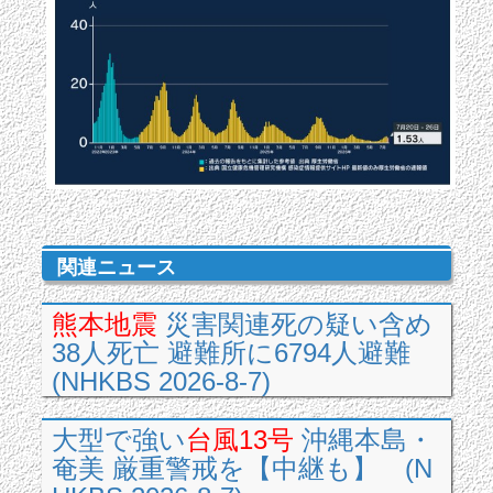
関連ニュース
熊本地震
災害関連死の疑い含め
38人死亡 避難所に6794人避難
(NHKBS 2026-8-7)
大型で強い
台風13号
沖縄本島・
奄美 厳重警戒を【中継も】 (N